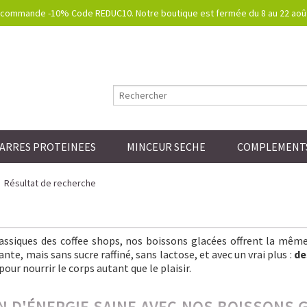
commande -10% Code REDUC10. Notre boutique est fermée du 8 au 22 août.
ARRES PROTEINEES
MINCEUR SECHE
COMPLEMENTS
Résultat de recherche
lassiques des coffee shops, nos boissons glacées offrent la mêm
nte, mais sans sucre raffiné, sans lactose, et avec un vrai plus :
de
pour nourrir le corps autant que le plaisir.
IN D'ÉNERGIE SAINE AVEC NOS BOISSONS 