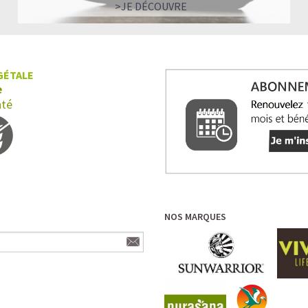
>JE DÉCOUVRE
GÉTALE
e
nté
NOS MARQUES