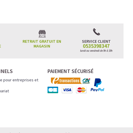
RETRAIT GRATUIT EN
SERVICE CLIENT
0535398347
E
MAGASIN
ncentration
lundi au vendredi de 9h à 19h
atinée et un
NNELS
PAIEMENT SÉCURISÉ
e pour entreprises et
.
nariat