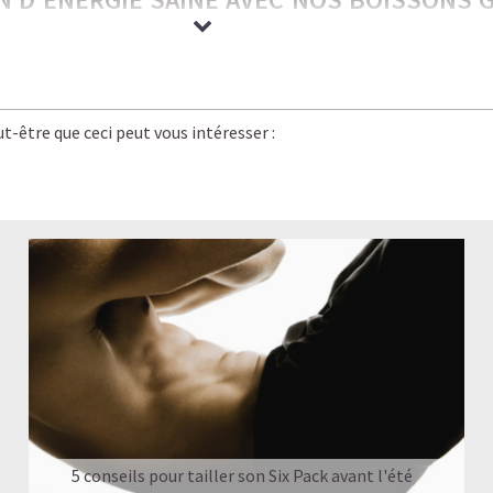
rrésistiblement gourmandes — nos boissons glacées ont tout pour 
e bien-être.
t-être que ceci peut vous intéresser :
 saveur, énergie stable et légèreté. C’est le plaisir caféiné réinven
planète, bon pour vos objectifs.
rgie stable, pas de coup de barre, et un goût qui rivalise avec le
n version
saine, légère et rassasiante
.
UN CAFÉ-SHOP, SANS LE SUCRE NI LES COM
 GLACÉ
5 conseils pour tailler son Six Pack avant l'été