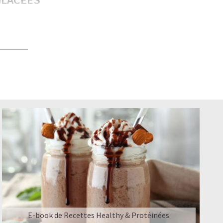
plaire aux
té — bon
s meilleures
PROMIS
E-book de Recettes Healthy & Protéinées