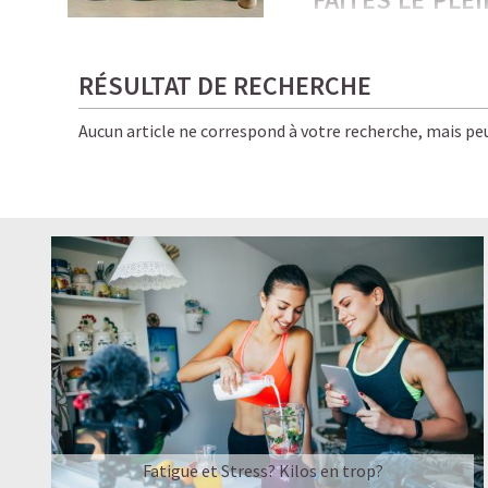
PROTÉINÉES !
Froides, onctueuses, i
RÉSULTAT DE RECHERCHE
amateurs de café… et d
Aucun article ne correspond à votre recherche, mais peu
Ici, chaque gorgée allie
pour vous, bon pour la 
✨ Le résultat ? Une éne
boissons Starbucks — e
LE PLAISIR D’
☕ LATTE MACCHIATO
Fatigue et Stress? Kilos en trop?