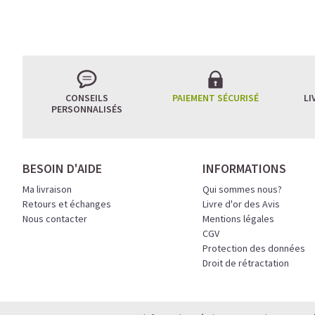
L’ÉQUILIBRE PARFAIT
CONSEILS
PAIEMENT SÉCURISÉ
LI
PERSONNALISÉS
Un café riche avec un
avant le prochain défi.
Une énergie immédiate 
BESOIN D'AIDE
INFORMATIONS
allié parfait après l’en
Ma livraison
Qui sommes nous?
Pour ceux qui veulent ret
Retours et échanges
Livre d'or des Avis
Nous contacter
Mentions légales
Découvrir le
Latte Macc
CGV
Protection des données
🍯 CAFÉ FRAPPÉ AU 
Droit de rétractation