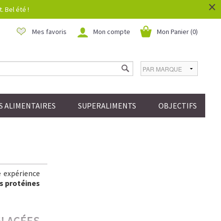
×
 Bel été !
Mes favoris
Mon compte
Mon Panier (
0
)
 ALIMENTAIRES
SUPERALIMENTS
OBJECTIFS
e expérience
s protéines
GLACÉES