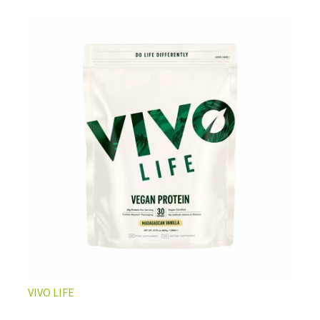
L’ÉQUILIBRE PARFAIT ENTRE DOUCEUR ET INTENSITÉ
Un café riche avec un soupçon de caramel pour un
moment de pure détente… ou de concentration avant le
prochain défi.
Une énergie immédiate et stable, sans pic de glycémie,
qui vous accompagne toute la matinée et un allié parfait
après l’entraînement.
Pour ceux qui veulent retrouver le plaisir d’un vrai café
glacé, sans se sentir lourd ni affamé.
Découvrir le
Latte Macchiato Glacé Protéiné
VIVO LIFE
🍯 CAFÉ FRAPPÉ AU CARAMEL PROTÉINÉ