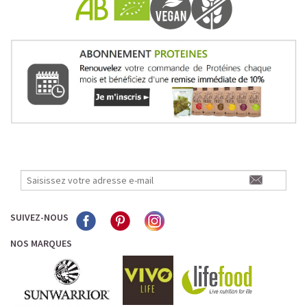
Pour les accros au chocolat qui veulent booster leurs
journées avec goût et équilibre.
Découvrir le
Mocha Glacé Protéiné
🍵 MATCHA LATTE GLACÉ
SUIVEZ-NOUS
NOS MARQUES