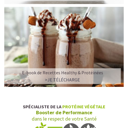
E-book de Recettes Healthy & Protéinées
L’ALLIANCE PARFAITE ENTRE PLAISIR ET
>JE TÉLÉCHARGE
PERFORMANCE
Quand le chocolat rencontre le café…
Cacao pur, café expresso et lait végétal fusionnent dans
SPÉCIALISTE DE LA
PROTÉINE VÉGÉTALE
une boisson veloutée et énergisante.
Booster de Performance
Une vraie caresse chocolatée, riche en protéines, léger
dans le respect de votre Santé
pour ne jamais peser.