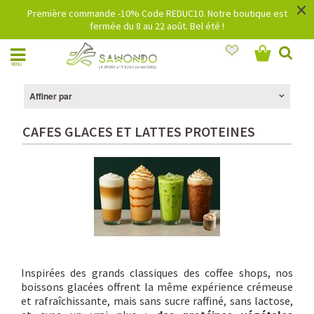
×
Première commande -10% Code REDUC10. Notre boutique est
fermée du 8 au 22 août. Bel été !
MENU
Affiner par
CAFES GLACES ET LATTES PROTEINES
Inspirées des grands classiques des coffee shops, nos
boissons glacées offrent la même expérience crémeuse
et rafraîchissante, mais sans sucre raffiné, sans lactose,