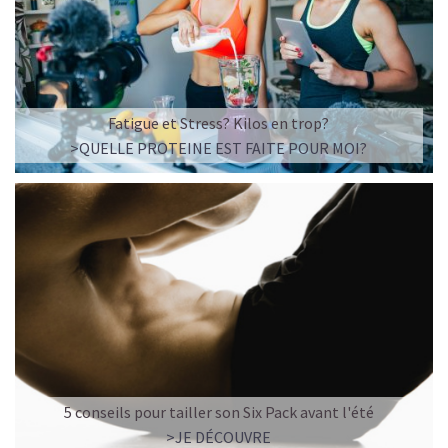
Imaginez un caramel fondant qui se mêle à un café
frappé crémeux, sans sucre raffiné et boosté en
protéines végétales
.
C’est la boisson plaisir par excellence — celle qui
réconcilie dessert glacé et nutrition.
Fatigue et Stress? Kilos en trop?
>QUELLE PROTEINE EST FAITE POUR MOI?
Résultat : un corps rassasié, une énergie durable, et zéro
fringale. Pour les gourmands qui veulent se faire plaisir
sans sacrifier leurs objectifs.
Découvrir le
Café frappé au Caramel Protéiné
🍫 MOCHA GLACÉ PROTÉINÉ
5 conseils pour tailler son Six Pack avant l'été
>JE DÉCOUVRE