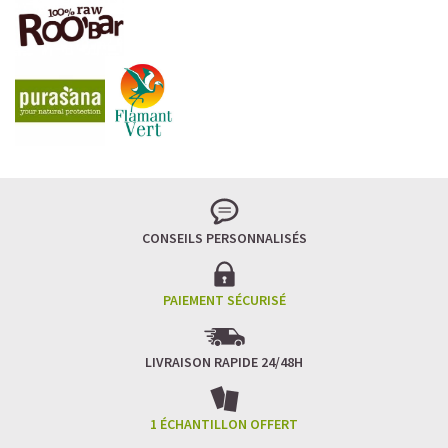
LA FRAÎCHEUR VERTE QUI APAISE L’ESPRIT
Le matcha, ce thé japonais se marie à la douceur du lait
végétal pour une boisson à la fois tonique et apaisante.
Naturellement riche en antioxydants, il apaise l’esprit
tout en stimulant la concentration.
CONSEILS PERSONNALISÉS
Un goût légèrement herbacé, addictif et plein de
bienfaits.
Idéal pour : recharger ses batteries sans caféine,
hydrater, et retrouver focus et sérénité.
PAIEMENT SÉCURISÉ
Découvrir le
Matcha Latte Glacé Protéiné
LIVRAISON RAPIDE 24/48H
SAWONDO RÉINVENTE LE PLAISIR DES CAFÉS GLACÉS
✅ Sans sucre raffiné
1 ÉCHANTILLON OFFERT