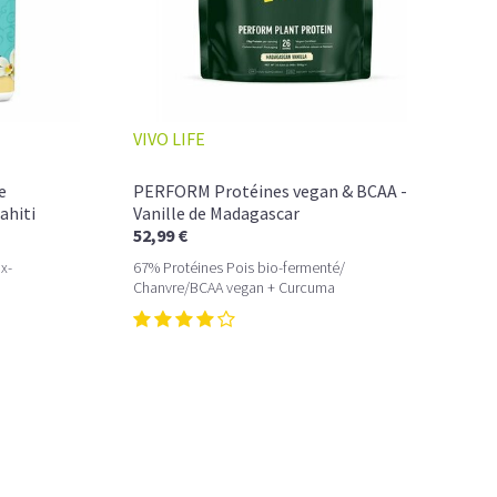
VIVO LIFE
ET INTENSITÉ
el pour un moment de pure détente… ou de concentration
e
PERFORM Protéines vegan & BCAA -
ahiti
Vanille de Madagascar
52,99 €
c de glycémie, qui vous accompagne toute la matinée et un
x-
67% Protéines Pois bio-fermenté/
Chanvre/BCAA vegan + Curcuma
un vrai café glacé, sans se sentir lourd ni affamé.
éiné
NÉ