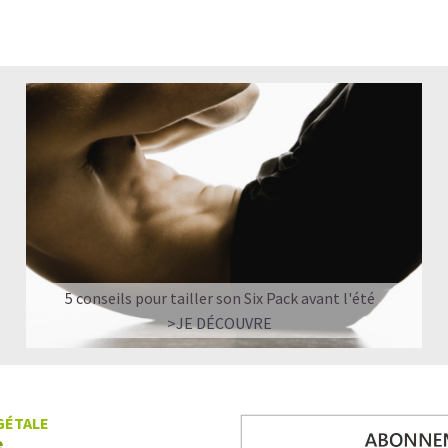
LE PLAISIR D’UN DESSERT GLACÉ, SANS
Imaginez un caramel fondant qui se mêle 
protéines végétales
.
C’est la boisson plaisir par excellence — ce
Résultat : un corps rassasié, une énergie 
faire plaisir sans sacrifier leurs objectifs.
Découvrir le
Café frappé au Caramel Pro
🍫 MOCHA GLACÉ PROTÉINÉ
5 conseils pour tailler son Six Pack avant l'été
>JE DÉCOUVRE
GÉTALE
e