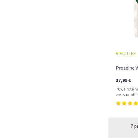
VIVO LIFE
Protéine V
37,99 €
70% Protéine
vos smoothi
7 p