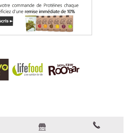
T PERFORMANCE
usionnent dans une boisson veloutée et énergisante.