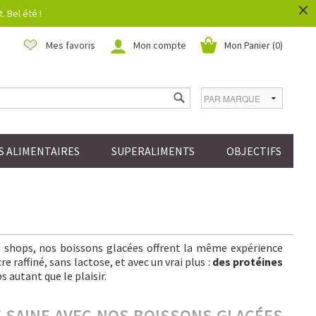
×
 Bel été !
Mes favoris
Mon compte
Mon Panier (
0
)
 ALIMENTAIRES
SUPERALIMENTS
OBJECTIFS
ee shops, nos boissons glacées offrent la même expérience
 raffiné, sans lactose, et avec un vrai plus :
des protéines
s autant que le plaisir.
IE SAINE AVEC NOS BOISSONS GLACÉES