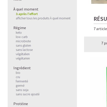
À quel moment
3.après l'effort
RÉSU
afficher tous les produits À quel moment
Régime
7 articl
keto
low carb
microbiote
7 p
sans gluten
sans lactose
végétalien
végétarien
Ingrédient
bio
cru
fermenté
germé
sans soja
sans sucre ajouté
Protéine