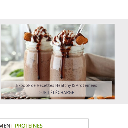
 LE SUCRE EN TROP
à un café frappé crémeux, sans sucre raffiné et boosté en
lle qui réconcilie dessert glacé et nutrition.
durable, et zéro fringale. Pour les gourmands qui veulent se
téiné
E-book de Recettes Healthy & Protéinées
>JE TÉLÉCHARGE