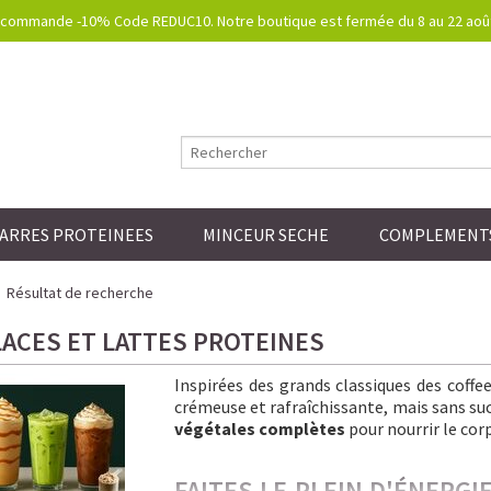
commande -10% Code REDUC10. Notre boutique est fermée du 8 au 22 août.
ARRES PROTEINEES
MINCEUR SECHE
COMPLEMENTS
Résultat de recherche
LACES ET LATTES PROTEINES
Inspirées des grands classiques des coff
crémeuse et rafraîchissante, mais sans sucre
végétales complètes
pour nourrir le corp
FAITES LE PLEIN D'ÉNERG