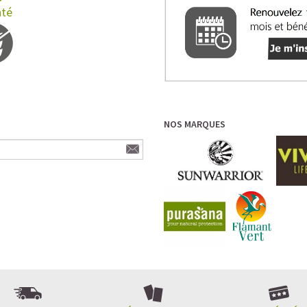
nté
NOS MARQUES
L’ALLIANCE PARFAITE ENTRE PLAISIR E
Quand le chocolat rencontre le café…
Cacao pur, café expresso et lait végétal f