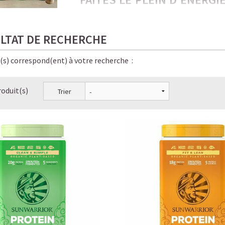
PROTÉINÉES !
Froides, onctueuses, irrésistiblement gou
LTAT DE RECHERCHE
amateurs de café… et de bien-être.
e(s) correspond(ent) à votre recherche :
Ici, chaque gorgée allie saveur, énergie sta
pour vous, bon pour la planète, bon pour v
roduit(s)
Trier
✨ Le résultat ? Une énergie stable, pas de
boissons Starbucks — en version
saine, lé
LE PLAISIR D’UN CAFÉ-SHO
☕ LATTE MACCHIATO GLACÉ