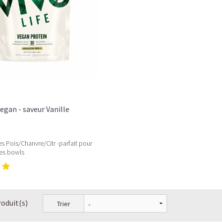
egan - saveur Vanille
s Pois/Chanvre/Citr -parfait pour
es bowls
roduit(s)
Trier