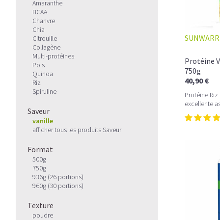
Amaranthe
BCAA
Chanvre
Chia
SUNWARR
Citrouille
Collagène
Multi-protéines
Protéine V
Pois
750g
Quinoa
40,90 €
Riz
Spiruline
Protéine Riz
excellente a
Saveur
vanille
afficher tous les produits Saveur
Format
500g
750g
936g (26 portions)
960g (30 portions)
Texture
poudre