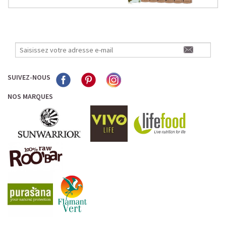
SUIVEZ-NOUS
NOS MARQUES
L’ALLIANCE PARFAITE ENTRE PLAISIR ET
PERFORMANCE
Quand le chocolat rencontre le café…
Cacao pur, café expresso et lait végétal fusionnent dans
une boisson veloutée et énergisante.
Une vraie caresse chocolatée, riche en protéines, léger
pour ne jamais peser.