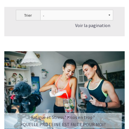
Trier
Voir la pagination
L’ÉQUILIBRE PARFAIT ENTRE DOUCEUR ET INTENSITÉ
Un café riche avec un soupçon de caramel pour un
moment de pure détente… ou de concentration avant le
prochain défi.
Une énergie immédiate et stable, sans pic de glycémie,
qui vous accompagne toute la matinée et un allié parfait
après l’entraînement.
Pour ceux qui veulent retrouver le plaisir d’un vrai café
glacé, sans se sentir lourd ni affamé.
Découvrir le
Latte Macchiato Glacé Protéiné
Fatigue et Stress? Kilos en trop?
🍯 CAFÉ FRAPPÉ AU CARAMEL PROTÉINÉ
>QUELLE PROTEINE EST FAITE POUR MOI?