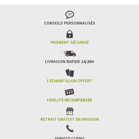
Pour les accros au chocolat qui veulent booster leurs
journées avec goût et équilibre.
Découvrir le
Mocha Glacé Protéiné
CONSEILS PERSONNALISÉS
🍵 MATCHA LATTE GLACÉ
PAIEMENT SÉCURISÉ
LIVRAISON RAPIDE 24/48H
1 ÉCHANTILLON OFFERT
FIDÉLITÉ RÉCOMPENSÉE
RETRAIT GRATUIT EN MAGASIN
SERVICE CLIENT