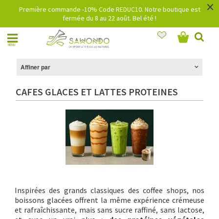
×
Première commande -10% Code REDUC10. Notre boutique est
fermée du 8 au 22 août. Bel été !
MENU
Affiner par
CAFES GLACES ET LATTES PROTEINES
Inspirées des grands classiques des coffee shops, nos
boissons glacées offrent la même expérience crémeuse
et rafraîchissante, mais sans sucre raffiné, sans lactose,