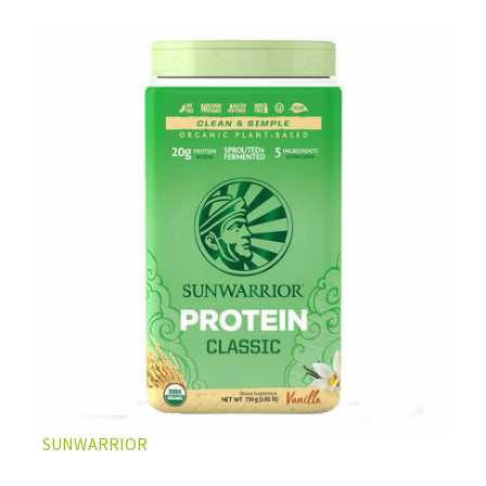
L’ÉQUILIBRE PARFAIT ENTRE DOUCEUR ET INTENSITÉ
Un café riche avec un soupçon de caramel pour un
moment de pure détente… ou de concentration avant le
prochain défi.
Une énergie immédiate et stable, sans pic de glycémie,
qui vous accompagne toute la matinée et un allié parfait
après l’entraînement.
Pour ceux qui veulent retrouver le plaisir d’un vrai café
glacé, sans se sentir lourd ni affamé.
Découvrir le
Latte Macchiato Glacé Protéiné
SUNWARRIOR
🍯 CAFÉ FRAPPÉ AU CARAMEL PROTÉINÉ