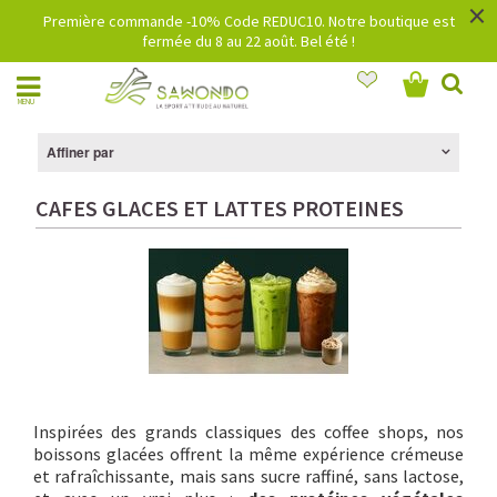
×
Première commande -10% Code REDUC10. Notre boutique est
fermée du 8 au 22 août. Bel été !
MENU
Affiner par
CAFES GLACES ET LATTES PROTEINES
Inspirées des grands classiques des coffee shops, nos
boissons glacées offrent la même expérience crémeuse
et rafraîchissante, mais sans sucre raffiné, sans lactose,