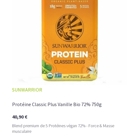
L’ALLIANCE PARFAITE ENTRE PLAISIR ET
SUNWARRIOR
PERFORMANCE
Quand le chocolat rencontre le café…
Protéine Classic Plus Vanille Bio 72% 750g
Cacao pur, café expresso et lait végétal fusionnent dans
40,90 €
une boisson veloutée et énergisante.
Une vraie caresse chocolatée, riche en protéines, léger
Blend premium de 5 Protéines végan 72% - Force & Masse
pour ne jamais peser.
musculaire