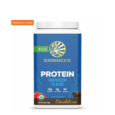
Pour les accros au chocolat qui veulent booster leurs
journées avec goût et équilibre.
Découvrir le
Mocha Glacé Protéiné
Meilleure vente
🍵 MATCHA LATTE GLACÉ