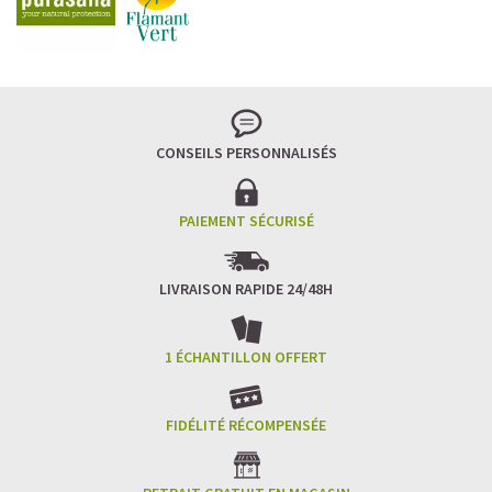
Imaginez un caramel fondant qui se mêle à un café
frappé crémeux, sans sucre raffiné et boosté en
protéines végétales
.
C’est la boisson plaisir par excellence — celle qui
réconcilie dessert glacé et nutrition.
CONSEILS PERSONNALISÉS
Résultat : un corps rassasié, une énergie durable, et zéro
fringale. Pour les gourmands qui veulent se faire plaisir
sans sacrifier leurs objectifs.
PAIEMENT SÉCURISÉ
Découvrir le
Café frappé au Caramel Protéiné
LIVRAISON RAPIDE 24/48H
🍫 MOCHA GLACÉ PROTÉINÉ
1 ÉCHANTILLON OFFERT
FIDÉLITÉ RÉCOMPENSÉE