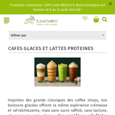
×
Première commande -10% Code REDUC10. Notre boutique est
fermée du 8 au 22 août. Bel été !
MENU
Affiner par
CAFES GLACES ET LATTES PROTEINES
Inspirées des grands classiques des coffee shops, nos
boissons glacées offrent la même expérience crémeuse
et rafraîchissante, mais sans sucre raffiné, sans lactose,