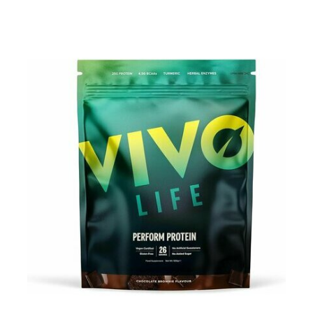
Pour les accros au chocolat qui veulent booster leurs
journées avec goût et équilibre.
Découvrir le
Mocha Glacé Protéiné
🍵 MATCHA LATTE GLACÉ