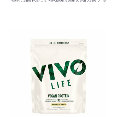
70% Protéines Pois/ Chanvre/Citrouille pour être en pleine forme!