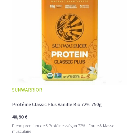
L’ALLIANCE PARFAITE ENTRE PLAISIR ET
SUNWARRIOR
PERFORMANCE
Quand le chocolat rencontre le café…
Protéine Classic Plus Vanille Bio 72% 750g
Cacao pur, café expresso et lait végétal fusionnent dans
40,90 €
une boisson veloutée et énergisante.
Une vraie caresse chocolatée, riche en protéines, léger
Blend premium de 5 Protéines végan 72% - Force & Masse
pour ne jamais peser.
musculaire