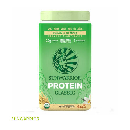
L’ÉQUILIBRE PARFAIT ENTRE DOUCEUR ET INTENSITÉ
Un café riche avec un soupçon de caramel pour un
moment de pure détente… ou de concentration avant le
prochain défi.
Une énergie immédiate et stable, sans pic de glycémie,
qui vous accompagne toute la matinée et un allié parfait
après l’entraînement.
Pour ceux qui veulent retrouver le plaisir d’un vrai café
glacé, sans se sentir lourd ni affamé.
Découvrir le
Latte Macchiato Glacé Protéiné
SUNWARRIOR
🍯 CAFÉ FRAPPÉ AU CARAMEL PROTÉINÉ