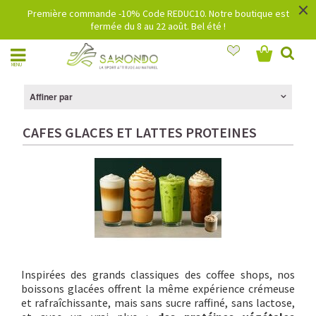
×
Première commande -10% Code REDUC10. Notre boutique est
fermée du 8 au 22 août. Bel été !
MENU
Affiner par
CAFES GLACES ET LATTES PROTEINES
Inspirées des grands classiques des coffee shops, nos
boissons glacées offrent la même expérience crémeuse
et rafraîchissante, mais sans sucre raffiné, sans lactose,