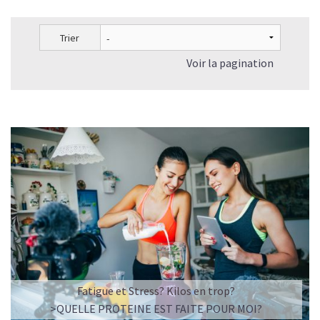
Le collagène en crème et le collagène en complément
alimentaire ont-ils les mêmes effets?
Trier
Les peptides de collagène peuvent-ils prévenir les blessures
sportives ?
Voir la pagination
Le Collagène peut-il faire maigrir?
Quelles sont les associations possibles avec le Collagène
pour une meilleure efficacité ?
A quelle fréquence prendre du Collagène et combien de
temps pour qu'il fasse son effet?
Quelle dose de collagène prendre par jour?
Quand faut-il prendre du Collagène?
Shake protéiné ou Collagène : comment choisir ?
Nos recettes à base de Collagène végan
Fatigue et Stress? Kilos en trop?
>QUELLE PROTEINE EST FAITE POUR MOI?