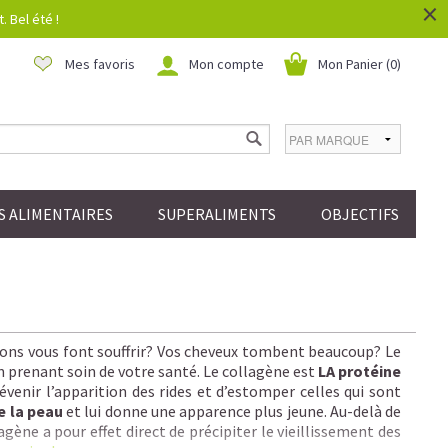
×
 Bel été !
Mes favoris
Mon compte
Mon Panier (
0
)
 ALIMENTAIRES
SUPERALIMENTS
OBJECTIFS
ations vous font souffrir? Vos cheveux tombent beaucoup? Le
n prenant soin de votre santé. Le collagène est
LA protéine
venir l’apparition des rides et d’estomper celles qui sont
e la peau
et lui donne une apparence plus jeune. Au-delà de
gène a pour effet direct de précipiter le vieillissement des