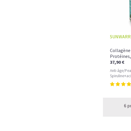
SUNWARR
Collagène 
Protéines,
37,90 €
Anti-âge/Pea
Spiruline+ac
6 p