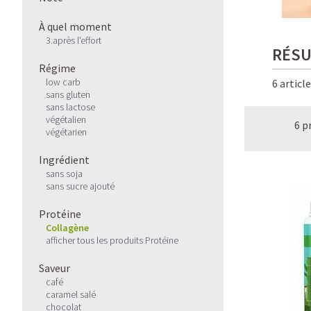
À quel moment
3.après l'effort
RÉSU
Régime
low carb
6 articl
sans gluten
sans lactose
végétalien
6 p
végétarien
Ingrédient
sans soja
sans sucre ajouté
Protéine
Collagène
afficher tous les produits Protéine
Saveur
café
caramel salé
chocolat