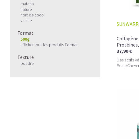
matcha
nature
noix de coco
vanille
SUNWARR
Format
Collagène 
500g
Protéines,
afficher tous les produits Format
37,90 €
Texture
Des actifs v
poudre
Peau/Cheveux