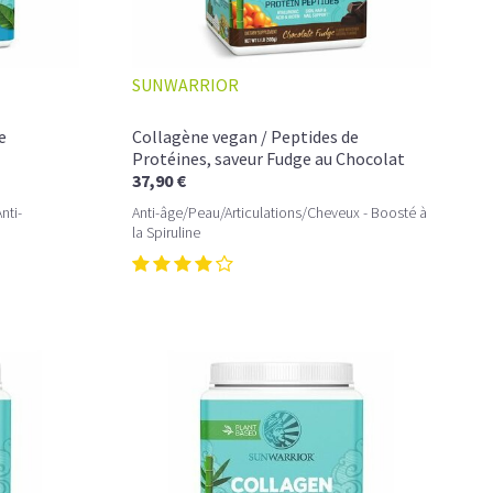
agène
 le collagène hydrolysé ?
SUNWARRIOR
e
Collagène vegan / Peptides de
re?
Protéines, saveur Fudge au Chocolat
37,90 €
re du Collagène ?
nti-
Anti-âge/Peau/Articulations/Cheveux - Boosté à
la Spiruline
mplément alimentaire ont-ils les mêmes effets?
r les blessures sportives ?
le Collagène pour une meilleure efficacité ?
combien de temps pour qu'il fasse son effet?