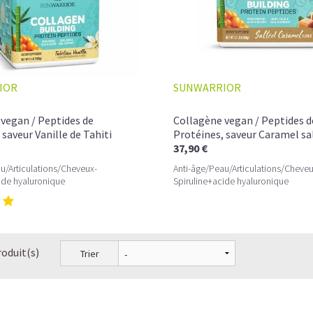
Quand faut-il prendre du Collagène?
Shake protéiné ou Collagène : comment chois
Nos recettes à base de Collagène végan
IOR
SUNWARRIOR
vegan / Peptides de
Collagène vegan / Peptides d
 saveur Vanille de Tahiti
Protéines, saveur Caramel sa
37,90 €
u/Articulations/Cheveux-
Anti-âge/Peau/Articulations/Cheveu
ide hyaluronique
Spiruline+acide hyaluronique
roduit(s)
Trier