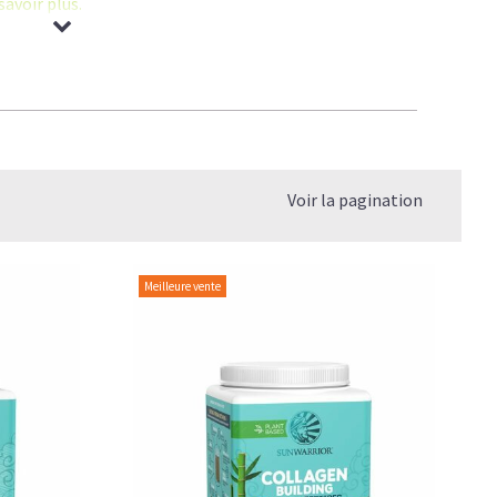
savoir plus.
agène permet d'améliorer la
mobilité des sportifs
et des
cartilage
.
l
:
prometteuse
.
Voir la pagination
 de Collagène
.
Meilleure vente
e quel âge?
 le vrai du faux
elle différence?
er mon Collagène?
s?