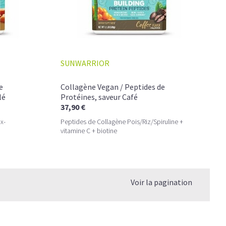
ir ?
SUNWARRIOR
e
Collagène Vegan / Peptides de
lé
Protéines, saveur Café
37,90 €
x-
Peptides de Collagène Pois/Riz/Spiruline +
vitamine C + biotine
Voir la pagination