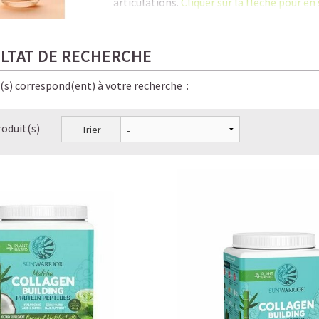
articulations.
Cliquer sur la flèche pour en 
C'est là qu'une supplémentation en coll
séniors tout en contribuant à la
santé du 
LTAT DE RECHERCHE
En savoir plus sur notre
collagène végéta
e(s) correspond(ent) à votre recherche :
Le Collagène, la protéine anti-âge la plus 
roduit(s)
Trier
Les bienfaits méconnus du Collagène
Les 6 signes qui prouvent que vous manquez
Pourquoi prendre du Collagène et à partir d
Collagène entre mythes et réalité : distinguer
Collagène végétal VS Collagène animal : qu
Dois-je ingérer du Collagène pour augment
Comment le Collagène est utilisé par le corp