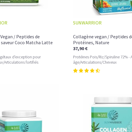
Les fibroblastes, de véritables usines à Coll
Quelle est la différence entre le collagène et
IOR
SUNWARRIOR
Comment choisir son Collagène?
Vegan / Peptides de
Collagène vegan / Peptides d
Comment consommer du Collagène en poud
 saveur Coco Matcha Latte
Protéines, Nature
37,90 €
Pourquoi les hommes ont-ils besoin de prend
égétaux d'exception pour
Protéines Pois/Riz/Spiruline 72% - A
/Articulations fortifiés
âge/Articulations/Cheveux
Le collagène en crème et le collagène en co
Les peptides de collagène peuvent-ils préveni
Le Collagène peut-il faire maigrir?
Quelles sont les associations possibles avec 
A quelle fréquence prendre du Collagène et 
Quelle dose de collagène prendre par jour?