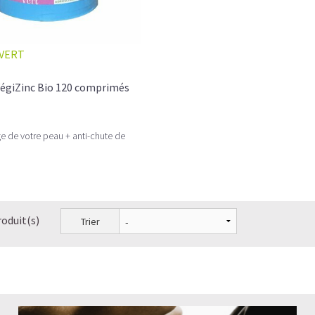
Les fibroblastes, de véritables usines à Coll
Quelle est la différence entre le collagène et
VERT
Comment choisir son Collagène?
VégiZinc Bio 120 comprimés
Comment consommer du Collagène en poud
Pourquoi les hommes ont-ils besoin de prend
âge de votre peau + anti-chute de
Le collagène en crème et le collagène en co
Les peptides de collagène peuvent-ils préveni
Le Collagène peut-il faire maigrir?
roduit(s)
Trier
Quelles sont les associations possibles avec 
A quelle fréquence prendre du Collagène et 
Quelle dose de collagène prendre par jour?