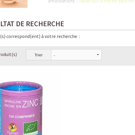
articulations.
Cliquer sur la flèche pour en 
C'est là qu'une supplémentation en coll
séniors tout en contribuant à la
santé du 
LTAT DE RECHERCHE
En savoir plus sur notre
collagène végéta
e(s) correspond(ent) à votre recherche :
Le Collagène, la protéine anti-âge la plus 
roduit(s)
Trier
Les bienfaits méconnus du Collagène
Les 6 signes qui prouvent que vous manquez
Pourquoi prendre du Collagène et à partir d
Collagène entre mythes et réalité : distinguer
Collagène végétal VS Collagène animal : qu
Dois-je ingérer du Collagène pour augment
Comment le Collagène est utilisé par le corp