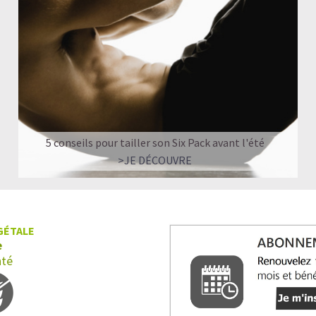
Quand faut-il prendre du Collagène?
Shake protéiné ou Collagène : comment chois
Nos recettes à base de Collagène végan
5 conseils pour tailler son Six Pack avant l'été
>JE DÉCOUVRE
GÉTALE
e
nté