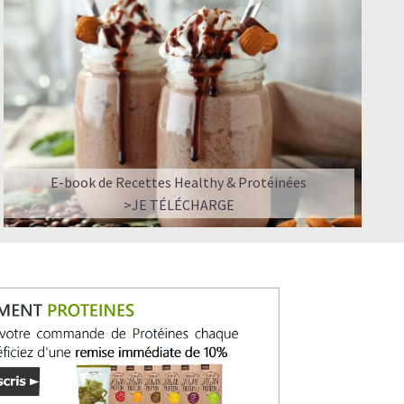
ir ?
E-book de Recettes Healthy & Protéinées
>JE TÉLÉCHARGE