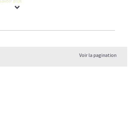
savoir plus.
agène permet d'améliorer la
mobilité des sportifs
et des
cartilage
.
l
:
prometteuse
.
Voir la pagination
 de Collagène
.
e quel âge?
 le vrai du faux
elle différence?
er mon Collagène?
s?