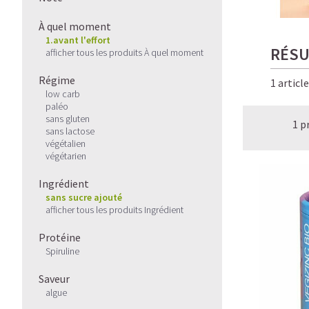
À quel moment
1.avant l'effort
RÉSU
afficher tous les produits À quel moment
Régime
1 articl
low carb
paléo
sans gluten
1 p
sans lactose
végétalien
végétarien
Ingrédient
sans sucre ajouté
afficher tous les produits Ingrédient
Protéine
Spiruline
Saveur
algue