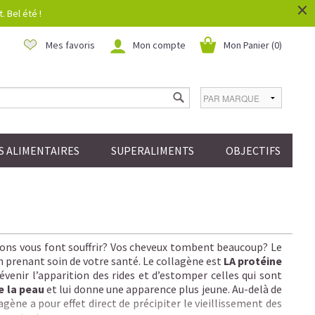
×
 Bel été !
Mes favoris
Mon compte
Mon Panier (
0
)
 ALIMENTAIRES
SUPERALIMENTS
OBJECTIFS
ations vous font souffrir? Vos cheveux tombent beaucoup? Le
n prenant soin de votre santé. Le collagène est
LA protéine
venir l’apparition des rides et d’estomper celles qui sont
e la peau
et lui donne une apparence plus jeune. Au-delà de
gène a pour effet direct de précipiter le vieillissement des