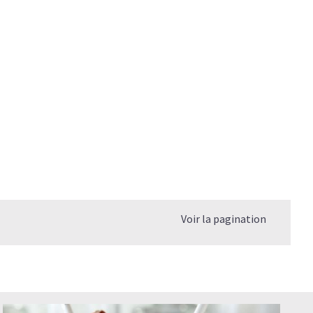
agène
 le collagène hydrolysé ?
re?
re du Collagène ?
mplément alimentaire ont-ils les mêmes effets?
r les blessures sportives ?
Voir la pagination
le Collagène pour une meilleure efficacité ?
combien de temps pour qu'il fasse son effet?