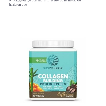
Anti-âge/Peau/Articulations/Cheveux- Spiruline+acide
hyaluronique