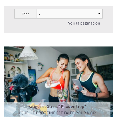
Le collagène en crème et le collagène en complément
alimentaire ont-ils les mêmes effets?
Trier
Les peptides de collagène peuvent-ils prévenir les blessures
sportives ?
Voir la pagination
Le Collagène peut-il faire maigrir?
Quelles sont les associations possibles avec le Collagène
pour une meilleure efficacité ?
A quelle fréquence prendre du Collagène et combien de
temps pour qu'il fasse son effet?
Quelle dose de collagène prendre par jour?
Quand faut-il prendre du Collagène?
Shake protéiné ou Collagène : comment choisir ?
Nos recettes à base de Collagène végan
Fatigue et Stress? Kilos en trop?
>QUELLE PROTEINE EST FAITE POUR MOI?