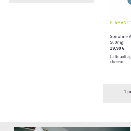
FLAMANT 
Spiruline 
500mg
19,90 €
L'allié anti-
cheveux
1 p