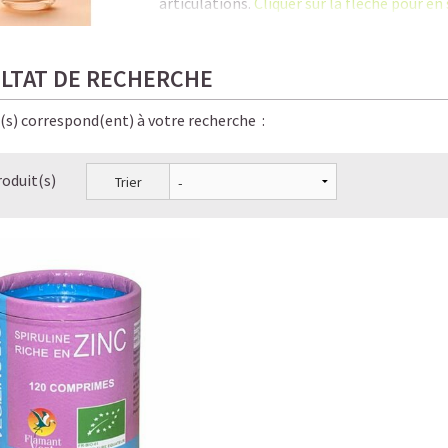
articulations.
Cliquer sur la flèche pour en 
C'est là qu'une supplémentation en coll
séniors tout en contribuant à la
santé du 
LTAT DE RECHERCHE
En savoir plus sur notre
collagène végéta
e(s) correspond(ent) à votre recherche :
Le Collagène, la protéine anti-âge la plus 
roduit(s)
Trier
Les bienfaits méconnus du Collagène
Les 6 signes qui prouvent que vous manquez
Pourquoi prendre du Collagène et à partir d
Collagène entre mythes et réalité : distinguer
Collagène végétal VS Collagène animal : qu
Dois-je ingérer du Collagène pour augment
Comment le Collagène est utilisé par le corp