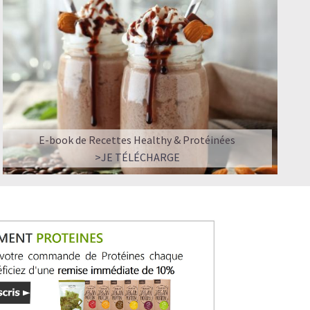
ir ?
E-book de Recettes Healthy & Protéinées
>JE TÉLÉCHARGE