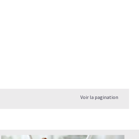
agène
 le collagène hydrolysé ?
re?
re du Collagène ?
mplément alimentaire ont-ils les mêmes effets?
r les blessures sportives ?
Voir la pagination
le Collagène pour une meilleure efficacité ?
combien de temps pour qu'il fasse son effet?