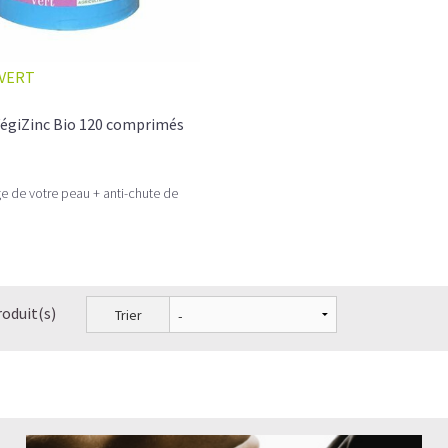
Les fibroblastes, de véritables usines à Coll
Quelle est la différence entre le collagène et
VERT
Comment choisir son Collagène?
VégiZinc Bio 120 comprimés
Comment consommer du Collagène en poud
Pourquoi les hommes ont-ils besoin de prend
âge de votre peau + anti-chute de
Le collagène en crème et le collagène en co
Les peptides de collagène peuvent-ils préveni
Le Collagène peut-il faire maigrir?
roduit(s)
Trier
Quelles sont les associations possibles avec 
A quelle fréquence prendre du Collagène et 
Quelle dose de collagène prendre par jour?