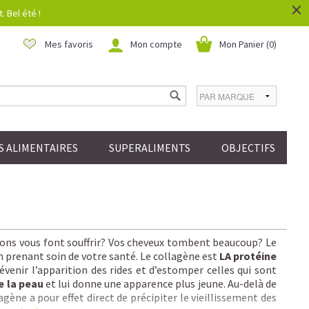
×
 Bel été !
Mes favoris
Mon compte
Mon Panier (
0
)
 ALIMENTAIRES
SUPERALIMENTS
OBJECTIFS
ations vous font souffrir? Vos cheveux tombent beaucoup? Le
n prenant soin de votre santé. Le collagène est
LA protéine
venir l’apparition des rides et d’estomper celles qui sont
e la peau
et lui donne une apparence plus jeune. Au-delà de
gène a pour effet direct de précipiter le vieillissement des