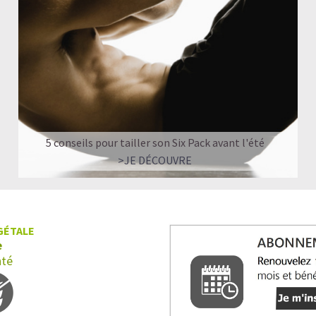
Quand faut-il prendre du Collagène?
Shake protéiné ou Collagène : comment chois
Nos recettes à base de Collagène végan
5 conseils pour tailler son Six Pack avant l'été
>JE DÉCOUVRE
GÉTALE
e
nté