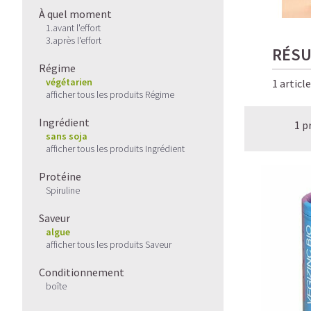
À quel moment
1.avant l'effort
3.après l'effort
RÉSU
Régime
végétarien
1 articl
afficher tous les produits Régime
Ingrédient
1 p
sans soja
afficher tous les produits Ingrédient
Protéine
Spiruline
Saveur
algue
afficher tous les produits Saveur
Conditionnement
boîte