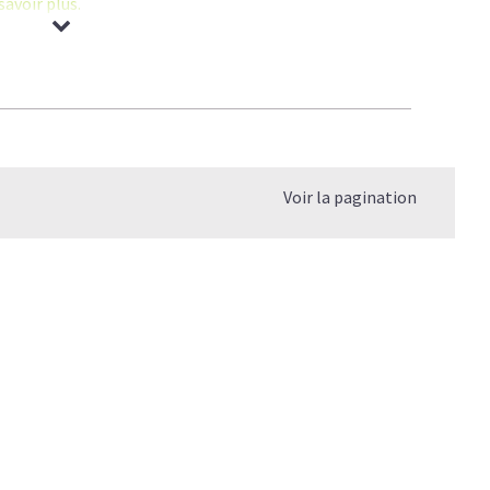
savoir plus.
agène permet d'améliorer la
mobilité des sportifs
et des
cartilage
.
l
:
prometteuse
.
Voir la pagination
 de Collagène
.
e quel âge?
 le vrai du faux
elle différence?
er mon Collagène?
s?