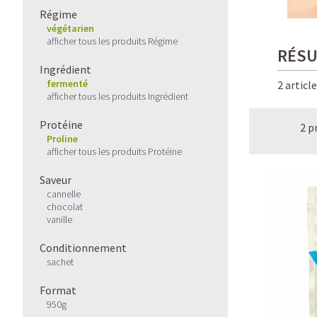
Régime
végétarien
afficher tous les produits Régime
RÉSU
Ingrédient
fermenté
2 articl
afficher tous les produits Ingrédient
Protéine
2 p
Proline
afficher tous les produits Protéine
Saveur
cannelle
chocolat
vanille
Conditionnement
sachet
Format
950g