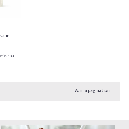
agène
 le collagène hydrolysé ?
aveur
re?
re du Collagène ?
érieur au
mplément alimentaire ont-ils les mêmes effets?
r les blessures sportives ?
Voir la pagination
le Collagène pour une meilleure efficacité ?
combien de temps pour qu'il fasse son effet?