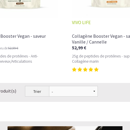
Les fibroblastes, de véritables usines à Coll
Quelle est la différence entre le collagène et
VIVO LIFE
Comment choisir son Collagène?
Booster Vegan - saveur
Collagène Booster Vegan - s
Comment consommer du Collagène en poud
Vanille / Cannelle
52,99 €
ieu de
52,99 €
Pourquoi les hommes ont-ils besoin de prend
des de protéines - Anti-
25g de peptides de protéines - sup
eveux/Articulations
Collagène marin
Le collagène en crème et le collagène en co
Les peptides de collagène peuvent-ils préveni
Le Collagène peut-il faire maigrir?
roduit(s)
Trier
Quelles sont les associations possibles avec 
A quelle fréquence prendre du Collagène et 
Quelle dose de collagène prendre par jour?