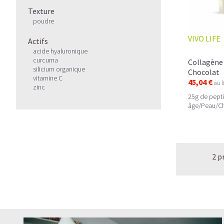
Texture
poudre
VIVO LIFE
Actifs
acide hyaluronique
curcuma
Collagène 
silicium organique
Chocolat
vitamine C
45,04 €
au l
zinc
25g de pepti
âge/Peau/Ch
2 p