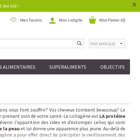
×
 Bel été !
Mes favoris
Mon compte
Mon Panier (
0
)
 ALIMENTAIRES
SUPERALIMENTS
OBJECTIFS
ations vous font souffrir? Vos cheveux tombent beaucoup? Le
n prenant soin de votre santé. Le collagène est
LA protéine
venir l’apparition des rides et d’estomper celles qui sont
e la peau
et lui donne une apparence plus jeune. Au-delà de
gène a pour effet direct de précipiter le vieillissement des