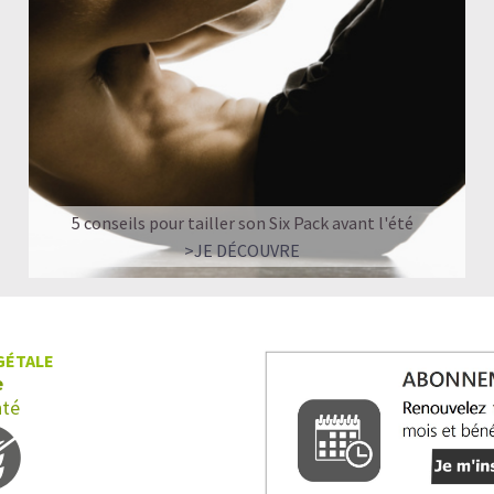
Quand faut-il prendre du Collagène?
Shake protéiné ou Collagène : comment chois
Nos recettes à base de Collagène végan
5 conseils pour tailler son Six Pack avant l'été
>JE DÉCOUVRE
GÉTALE
e
nté