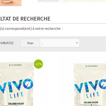
articulations.
Cliquer sur la flèche pour en 
C'est là qu'une supplémentation en coll
séniors tout en contribuant à la
santé du 
LTAT DE RECHERCHE
En savoir plus sur notre
collagène végéta
e(s) correspond(ent) à votre recherche :
Le Collagène, la protéine anti-âge la plus 
roduit(s)
Trier
Les bienfaits méconnus du Collagène
Les 6 signes qui prouvent que vous manquez
Pourquoi prendre du Collagène et à partir d
-15%
Collagène entre mythes et réalité : distinguer
Collagène végétal VS Collagène animal : qu
Dois-je ingérer du Collagène pour augment
Comment le Collagène est utilisé par le corp