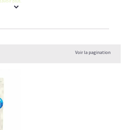
savoir plus.
agène permet d'améliorer la
mobilité des sportifs
et des
cartilage
.
l
:
prometteuse
.
Voir la pagination
 de Collagène
.
e quel âge?
 le vrai du faux
elle différence?
er mon Collagène?
s?