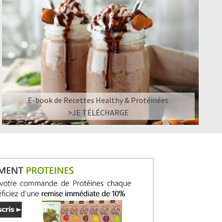
ir ?
E-book de Recettes Healthy & Protéinées
>JE TÉLÉCHARGE