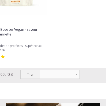
Les fibroblastes, de véritables usines à Coll
Quelle est la différence entre le collagène et
Comment choisir son Collagène?
Booster Vegan - saveur
Comment consommer du Collagène en poud
Cannelle
Pourquoi les hommes ont-ils besoin de prend
des de protéines - supérieur au
arin
Le collagène en crème et le collagène en co
Les peptides de collagène peuvent-ils préveni
Le Collagène peut-il faire maigrir?
roduit(s)
Trier
Quelles sont les associations possibles avec 
A quelle fréquence prendre du Collagène et 
Quelle dose de collagène prendre par jour?