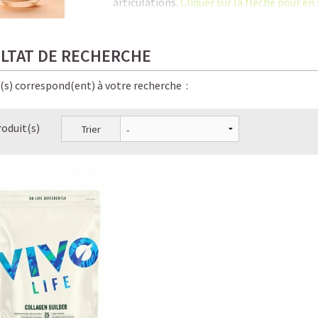
articulations.
Cliquer sur la flèche pour en 
C'est là qu'une supplémentation en coll
séniors tout en contribuant à la
santé du 
LTAT DE RECHERCHE
En savoir plus sur notre
collagène végéta
e(s) correspond(ent) à votre recherche :
Le Collagène, la protéine anti-âge la plus 
roduit(s)
Trier
Les bienfaits méconnus du Collagène
Les 6 signes qui prouvent que vous manquez
Pourquoi prendre du Collagène et à partir d
Collagène entre mythes et réalité : distinguer
Collagène végétal VS Collagène animal : qu
Dois-je ingérer du Collagène pour augment
Comment le Collagène est utilisé par le corp