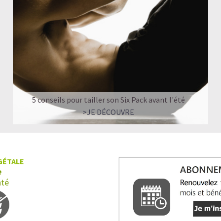
Quand faut-il prendre du Collagène?
Shake protéiné ou Collagène : comment chois
Nos recettes à base de Collagène végan
5 conseils pour tailler son Six Pack avant l'été
>JE DÉCOUVRE
GÉTALE
e
nté