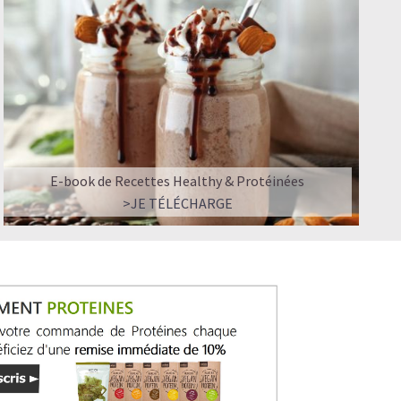
ir ?
E-book de Recettes Healthy & Protéinées
>JE TÉLÉCHARGE