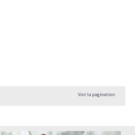
agène
 le collagène hydrolysé ?
re?
re du Collagène ?
mplément alimentaire ont-ils les mêmes effets?
r les blessures sportives ?
Voir la pagination
le Collagène pour une meilleure efficacité ?
combien de temps pour qu'il fasse son effet?