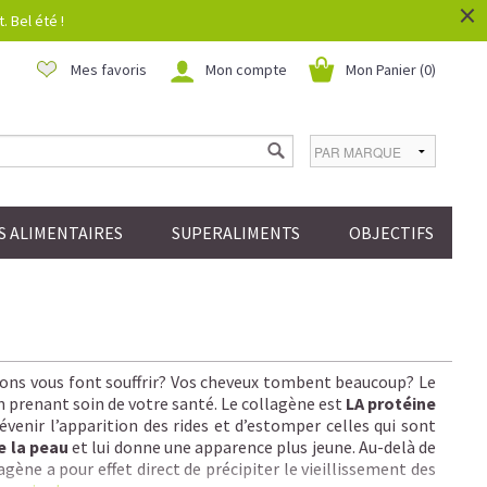
×
 Bel été !
Mes favoris
Mon compte
Mon Panier (
0
)
 ALIMENTAIRES
SUPERALIMENTS
OBJECTIFS
ations vous font souffrir? Vos cheveux tombent beaucoup? Le
n prenant soin de votre santé. Le collagène est
LA protéine
venir l’apparition des rides et d’estomper celles qui sont
e la peau
et lui donne une apparence plus jeune. Au-delà de
gène a pour effet direct de précipiter le vieillissement des