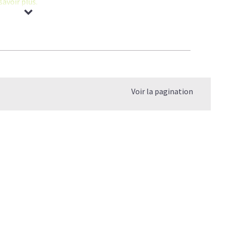
savoir plus.
agène permet d'améliorer la
mobilité des sportifs
et des
cartilage
.
l
:
prometteuse
.
Voir la pagination
 de Collagène
.
e quel âge?
 le vrai du faux
elle différence?
er mon Collagène?
s?