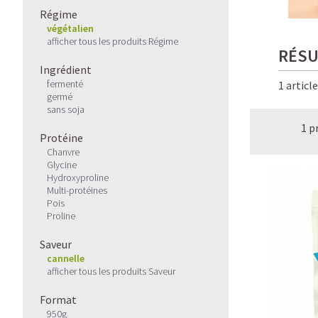
Régime
végétalien
afficher tous les produits Régime
RÉSU
Ingrédient
fermenté
1 articl
germé
sans soja
1 p
Protéine
Chanvre
Glycine
Hydroxyproline
Multi-protéines
Pois
Proline
Saveur
cannelle
afficher tous les produits Saveur
Format
950g