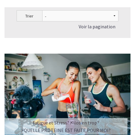
Le collagène en crème et le collagène en complément
alimentaire ont-ils les mêmes effets?
Trier
Les peptides de collagène peuvent-ils prévenir les blessures
sportives ?
Voir la pagination
Le Collagène peut-il faire maigrir?
Quelles sont les associations possibles avec le Collagène
pour une meilleure efficacité ?
A quelle fréquence prendre du Collagène et combien de
temps pour qu'il fasse son effet?
Quelle dose de collagène prendre par jour?
Quand faut-il prendre du Collagène?
Shake protéiné ou Collagène : comment choisir ?
Nos recettes à base de Collagène végan
Fatigue et Stress? Kilos en trop?
>QUELLE PROTEINE EST FAITE POUR MOI?