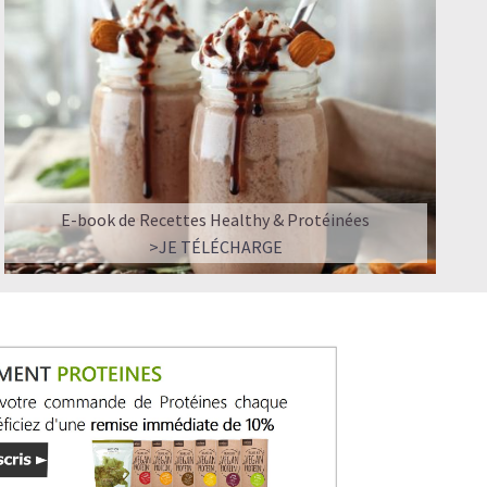
ir ?
E-book de Recettes Healthy & Protéinées
>JE TÉLÉCHARGE