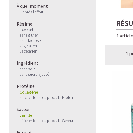
À quel moment
3.après l'effort
RÉSU
Régime
low carb
sans gluten
1 articl
sans lactose
végétalien
végétarien
1 p
Ingrédient
sans soja
sans sucre ajouté
Protéine
Collagène
afficher tous les produits Protéine
Saveur
vanille
afficher tous les produits Saveur
Format