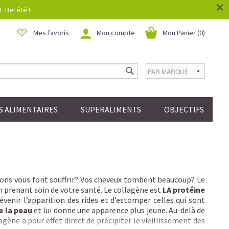
×
 Bel été !
Mes favoris
Mon compte
Mon Panier (
0
)
 ALIMENTAIRES
SUPERALIMENTS
OBJECTIFS
ations vous font souffrir? Vos cheveux tombent beaucoup? Le
n prenant soin de votre santé. Le collagène est
LA protéine
venir l’apparition des rides et d’estomper celles qui sont
e la peau
et lui donne une apparence plus jeune. Au-delà de
gène a pour effet direct de précipiter le vieillissement des