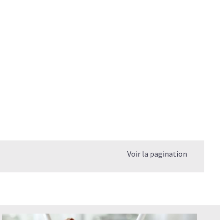
agène
 le collagène hydrolysé ?
re?
re du Collagène ?
mplément alimentaire ont-ils les mêmes effets?
r les blessures sportives ?
Voir la pagination
le Collagène pour une meilleure efficacité ?
combien de temps pour qu'il fasse son effet?