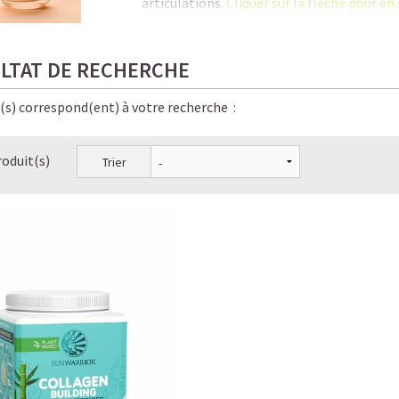
articulations.
Cliquer sur la flèche pour en 
C'est là qu'une supplémentation en coll
séniors tout en contribuant à la
santé du 
LTAT DE RECHERCHE
En savoir plus sur notre
collagène végéta
e(s) correspond(ent) à votre recherche :
Le Collagène, la protéine anti-âge la plus 
roduit(s)
Trier
Les bienfaits méconnus du Collagène
Les 6 signes qui prouvent que vous manquez
Pourquoi prendre du Collagène et à partir d
Collagène entre mythes et réalité : distinguer
Collagène végétal VS Collagène animal : qu
Dois-je ingérer du Collagène pour augment
Comment le Collagène est utilisé par le corp