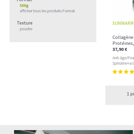
500g
afficher tous les produits Format
Texture
SUNWARR
poudre
Collagène 
Protéines,
37,90 €
Anti-âge/Pea
Spiruline+ac
1 p