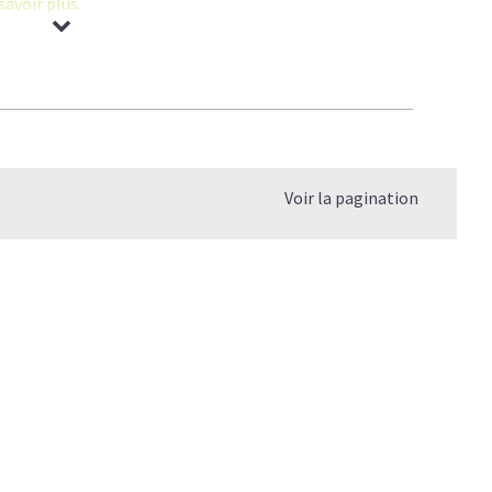
savoir plus.
agène permet d'améliorer la
mobilité des sportifs
et des
cartilage
.
l
:
prometteuse
.
Voir la pagination
 de Collagène
.
e quel âge?
 le vrai du faux
elle différence?
er mon Collagène?
s?