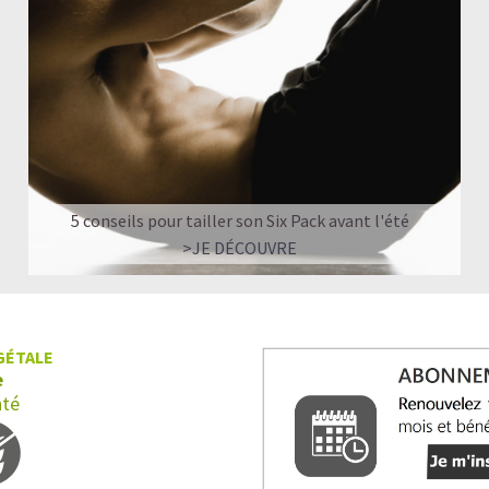
Quand faut-il prendre du Collagène?
Shake protéiné ou Collagène : comment chois
Nos recettes à base de Collagène végan
5 conseils pour tailler son Six Pack avant l'été
>JE DÉCOUVRE
GÉTALE
e
nté