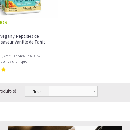
Les fibroblastes, de véritables usines à Coll
Quelle est la différence entre le collagène et
IOR
Comment choisir son Collagène?
vegan / Peptides de
Comment consommer du Collagène en poud
 saveur Vanille de Tahiti
Pourquoi les hommes ont-ils besoin de prend
u/Articulations/Cheveux-
ide hyaluronique
Le collagène en crème et le collagène en co
Les peptides de collagène peuvent-ils préveni
Le Collagène peut-il faire maigrir?
roduit(s)
Trier
Quelles sont les associations possibles avec 
A quelle fréquence prendre du Collagène et 
Quelle dose de collagène prendre par jour?