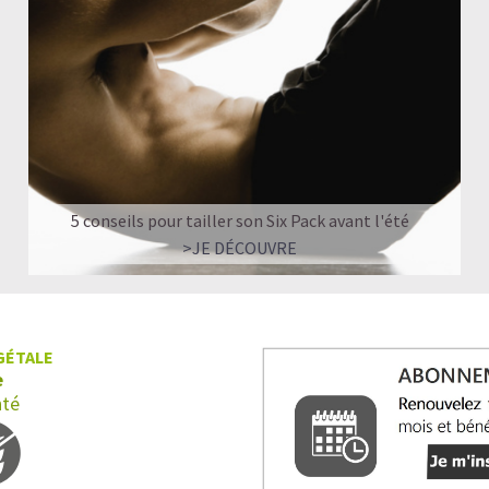
Quand faut-il prendre du Collagène?
Shake protéiné ou Collagène : comment chois
Nos recettes à base de Collagène végan
5 conseils pour tailler son Six Pack avant l'été
>JE DÉCOUVRE
GÉTALE
e
nté