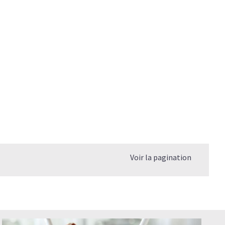
agène
 le collagène hydrolysé ?
re?
re du Collagène ?
mplément alimentaire ont-ils les mêmes effets?
r les blessures sportives ?
Voir la pagination
le Collagène pour une meilleure efficacité ?
combien de temps pour qu'il fasse son effet?