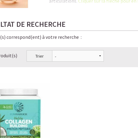
articulations.
Cliquer sur la flèche pour en 
C'est là qu'une supplémentation en coll
séniors tout en contribuant à la
santé du 
LTAT DE RECHERCHE
En savoir plus sur notre
collagène végéta
e(s) correspond(ent) à votre recherche :
Le Collagène, la protéine anti-âge la plus 
roduit(s)
Trier
Les bienfaits méconnus du Collagène
Les 6 signes qui prouvent que vous manquez
Pourquoi prendre du Collagène et à partir d
Collagène entre mythes et réalité : distinguer
Collagène végétal VS Collagène animal : qu
Dois-je ingérer du Collagène pour augment
Comment le Collagène est utilisé par le corp