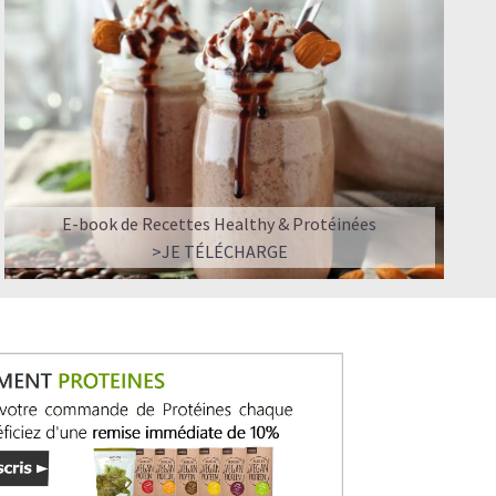
ir ?
E-book de Recettes Healthy & Protéinées
>JE TÉLÉCHARGE