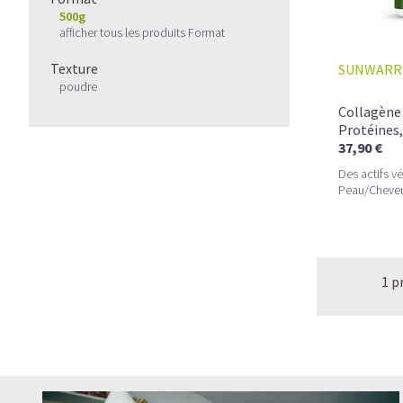
500g
afficher tous les produits Format
Texture
SUNWARR
poudre
Collagène 
Protéines,
37,90 €
Des actifs v
Peau/Cheveux
1 p