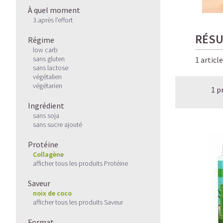
À quel moment
3.après l'effort
RÉSU
Régime
low carb
sans gluten
1 articl
sans lactose
végétalien
végétarien
1 p
Ingrédient
sans soja
sans sucre ajouté
Protéine
Collagène
afficher tous les produits Protéine
Saveur
noix de coco
afficher tous les produits Saveur
Format