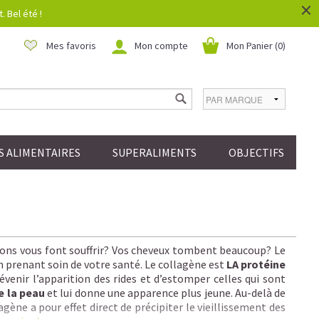
×
 Bel été !
Mes favoris
Mon compte
Mon Panier (
0
)
 ALIMENTAIRES
SUPERALIMENTS
OBJECTIFS
ations vous font souffrir? Vos cheveux tombent beaucoup? Le
n prenant soin de votre santé. Le collagène est
LA protéine
venir l’apparition des rides et d’estomper celles qui sont
e la peau
et lui donne une apparence plus jeune. Au-delà de
gène a pour effet direct de précipiter le vieillissement des