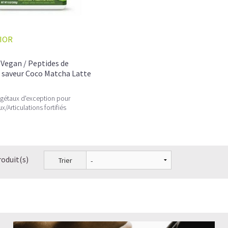
Les fibroblastes, de véritables usines à Coll
Quelle est la différence entre le collagène et
IOR
Comment choisir son Collagène?
Vegan / Peptides de
Comment consommer du Collagène en poud
 saveur Coco Matcha Latte
Pourquoi les hommes ont-ils besoin de prend
égétaux d'exception pour
/Articulations fortifiés
Le collagène en crème et le collagène en co
Les peptides de collagène peuvent-ils préveni
Le Collagène peut-il faire maigrir?
roduit(s)
Trier
Quelles sont les associations possibles avec 
A quelle fréquence prendre du Collagène et 
Quelle dose de collagène prendre par jour?