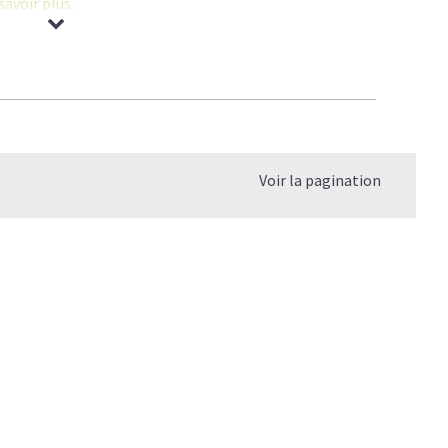
savoir plus.
agène permet d'améliorer la
mobilité des sportifs
et des
cartilage
.
l
:
prometteuse
.
Voir la pagination
 de Collagène
.
e quel âge?
 le vrai du faux
elle différence?
er mon Collagène?
s?