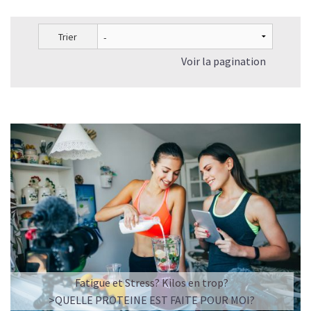
Le collagène en crème et le collagène en complément
alimentaire ont-ils les mêmes effets?
Trier
Les peptides de collagène peuvent-ils prévenir les blessures
sportives ?
Voir la pagination
Le Collagène peut-il faire maigrir?
Quelles sont les associations possibles avec le Collagène
pour une meilleure efficacité ?
A quelle fréquence prendre du Collagène et combien de
temps pour qu'il fasse son effet?
Quelle dose de collagène prendre par jour?
Quand faut-il prendre du Collagène?
Shake protéiné ou Collagène : comment choisir ?
Nos recettes à base de Collagène végan
Fatigue et Stress? Kilos en trop?
>QUELLE PROTEINE EST FAITE POUR MOI?