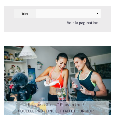
Le collagène en crème et le collagène en complément
alimentaire ont-ils les mêmes effets?
Trier
Les peptides de collagène peuvent-ils prévenir les blessures
sportives ?
Voir la pagination
Le Collagène peut-il faire maigrir?
Quelles sont les associations possibles avec le Collagène
pour une meilleure efficacité ?
A quelle fréquence prendre du Collagène et combien de
temps pour qu'il fasse son effet?
Quelle dose de collagène prendre par jour?
Quand faut-il prendre du Collagène?
Shake protéiné ou Collagène : comment choisir ?
Nos recettes à base de Collagène végan
Fatigue et Stress? Kilos en trop?
>QUELLE PROTEINE EST FAITE POUR MOI?