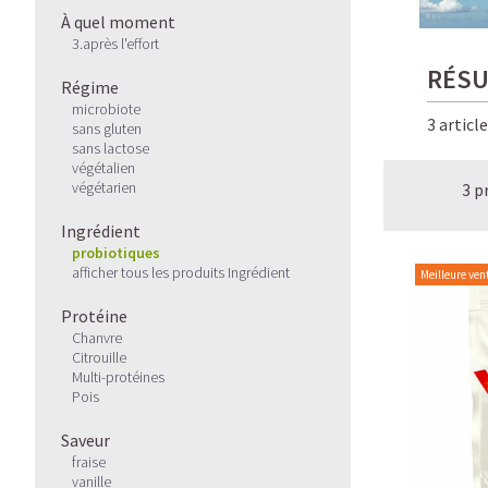
À quel moment
3.après l'effort
RÉSU
Régime
microbiote
3 articl
sans gluten
sans lactose
végétalien
végétarien
3 p
Ingrédient
probiotiques
afficher tous les produits Ingrédient
Meilleure ven
Protéine
Chanvre
Citrouille
Multi-protéines
Pois
Saveur
fraise
vanille