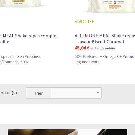
VIVO LIFE
E MEAL Shake repas complet
ALL IN ONE MEAL Shake repa
nille
- saveur Biscuit Caramel
45,04 €
au lieu de
52,99 €
 repas riche en Protéines
50% Protéines + Oméga 3 + Probio
e/Tournesol 50%
Légumes verts
roduit(s)
Trier