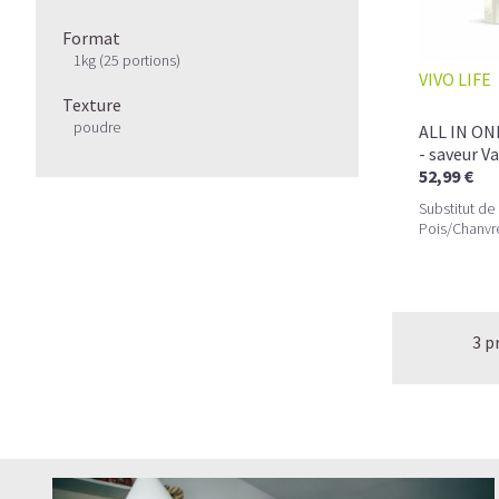
Format
1kg (25 portions)
VIVO LIFE
Texture
poudre
ALL IN ON
- saveur Va
52,99 €
Substitut de
Pois/Chanvr
3 p