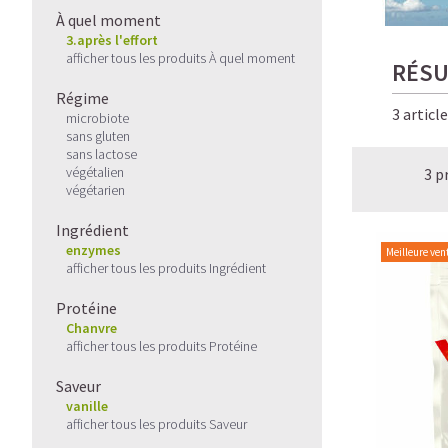
À quel moment
3.après l'effort
afficher tous les produits À quel moment
RÉSU
Régime
3 articl
microbiote
sans gluten
sans lactose
végétalien
3 p
végétarien
Ingrédient
enzymes
Meilleure ven
afficher tous les produits Ingrédient
Protéine
Chanvre
afficher tous les produits Protéine
Saveur
vanille
afficher tous les produits Saveur