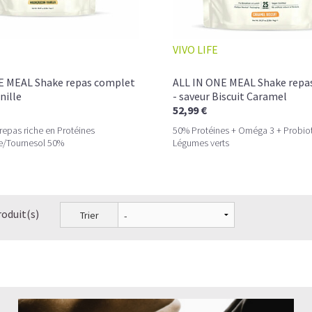
VIVO LIFE
E MEAL Shake repas complet
ALL IN ONE MEAL Shake repa
nille
- saveur Biscuit Caramel
52,99 €
 repas riche en Protéines
50% Protéines + Oméga 3 + Probio
e/Tournesol 50%
Légumes verts
roduit(s)
Trier