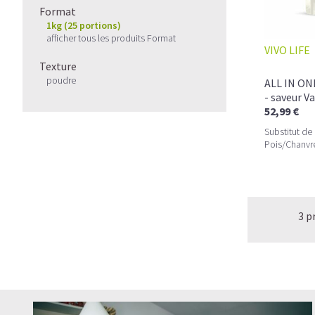
Format
1kg (25 portions)
afficher tous les produits Format
VIVO LIFE
Texture
poudre
ALL IN ON
- saveur Va
52,99 €
Substitut de
Pois/Chanvr
3 p