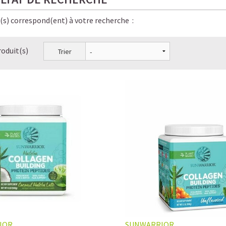
e(s) correspond(ent) à votre recherche :
roduit(s)
Trier
IOR
SUNWARRIOR