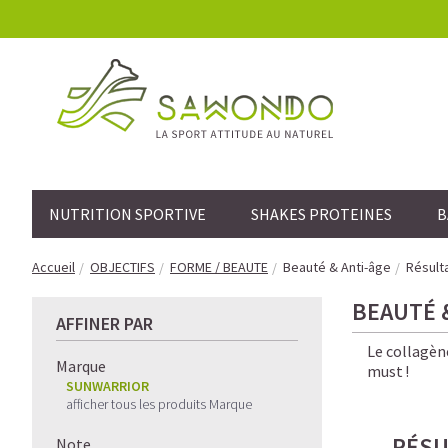
NUTRITION SPORTIVE
SHAKES PROTEINES
B
Accueil
OBJECTIFS
FORME / BEAUTE
Beauté & Anti-âge
Résult
BEAUTÉ 
AFFINER PAR
Le collagène
Marque
must !
SUNWARRIOR
afficher tous les produits Marque
RÉSU
Note