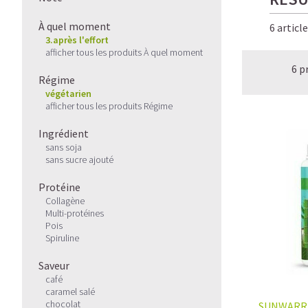
À quel moment
6 articl
3.après l'effort
afficher tous les produits À quel moment
6 p
Régime
végétarien
afficher tous les produits Régime
Ingrédient
sans soja
sans sucre ajouté
Protéine
Collagène
Multi-protéines
Pois
Spiruline
Saveur
café
caramel salé
chocolat
SUNWARR