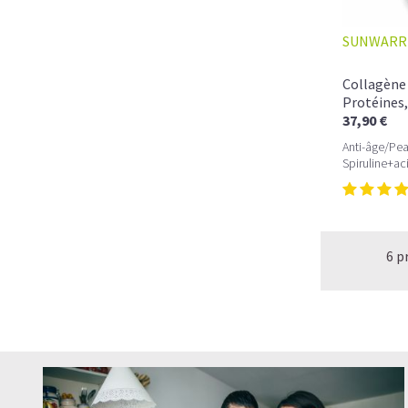
SUNWARR
Collagène 
Protéines,
37,90 €
Anti-âge/Pea
Spiruline+ac
6 p