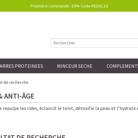
Première commande -10% Code REDUC10
ARRES PROTEINEES
MINCEUR SECHE
COMPLEMENTS
at de recherche
& ANTI-ÂGE
 repulpe les rides, éclaircit le teint, détoxifie la peau et l’hydrat
LTAT DE RECHERCHE