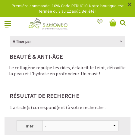
×
Première commande -10% Code REDUC10. Notre boutique est
fermée du 8 au 22 août. Bel été !
MENU
Affiner par
BEAUTÉ & ANTI-ÂGE
Le collagène repulpe les rides, éclaircit le teint, détoxifie
la peau et l’hydrate en profondeur. Un must !
RÉSULTAT DE RECHERCHE
1 article(s) correspond(ent) à votre recherche :
Trier