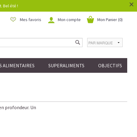
×
 Bel été !
Mes favoris
Mon compte
Mon Panier (
0
)
 ALIMENTAIRES
SUPERALIMENTS
OBJECTIFS
e en profondeur. Un