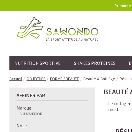
Première 
NUTRITION SPORTIVE
SHAKES PROTEINES
B
Accueil
OBJECTIFS
FORME / BEAUTE
Beauté & Anti-âge
Résult
BEAUTÉ 
AFFINER PAR
Le collagène
Marque
must !
SUNWARRIOR
Note
RÉSU