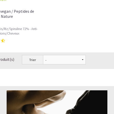
vegan / Peptides de
, Nature
s/Riz/Spiruline 72% - Anti-
tions/Cheveux
roduit(s)
Trier