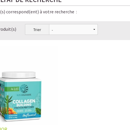
e(s) correspond(ent) à votre recherche :
roduit(s)
Trier
IOR