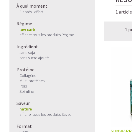
À quel moment
1 articl
3.après l'effort
Régime
1 p
low carb
afficher tous les produits Régime
Ingrédient
sans soja
sans sucre ajouté
Protéine
Collagène
Multi-protéines
Pois
Spiruline
Saveur
nature
afficher tous les produits Saveur
Format
SUNWARR
500g