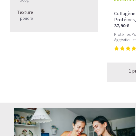
Texture
Collagène 
poudre
Protéines
37,90 €
Protéines Poi
âge/Articula
1 p