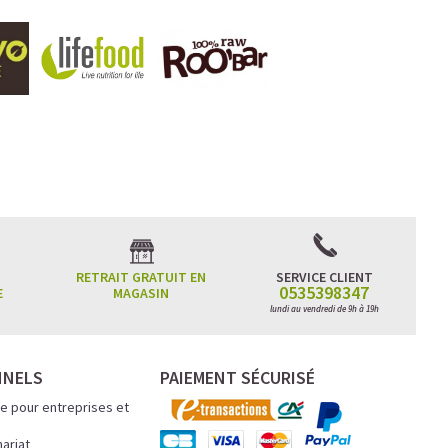
RETRAIT GRATUIT EN
SERVICE CLIENT
0535398347
E
MAGASIN
lundi au vendredi de 9h à 19h
NNELS
PAIEMENT SÉCURISÉ
e pour entreprises et
nariat