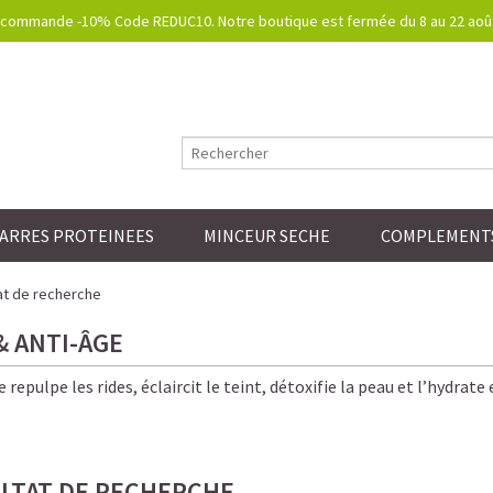
commande -10% Code REDUC10. Notre boutique est fermée du 8 au 22 août.
ARRES PROTEINEES
MINCEUR SECHE
COMPLEMENTS
at de recherche
& ANTI-ÂGE
 repulpe les rides, éclaircit le teint, détoxifie la peau et l’hydrat
LTAT DE RECHERCHE