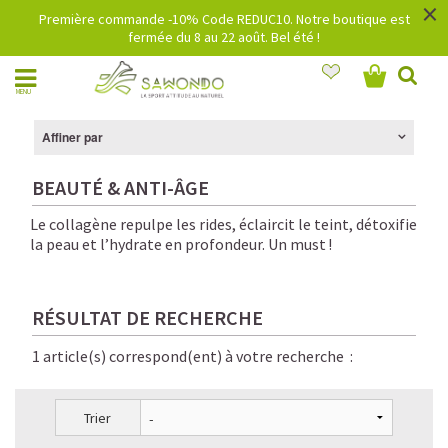
×
Première commande -10% Code REDUC10. Notre boutique est
fermée du 8 au 22 août. Bel été !
MENU
Affiner par
BEAUTÉ & ANTI-ÂGE
Le collagène repulpe les rides, éclaircit le teint, détoxifie
la peau et l’hydrate en profondeur. Un must !
RÉSULTAT DE RECHERCHE
1 article(s) correspond(ent) à votre recherche :
Trier