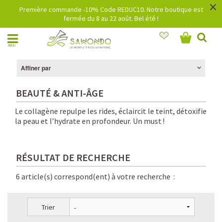
×
Première commande -10% Code REDUC10. Notre boutique est
fermée du 8 au 22 août. Bel été !
MENU
Affiner par
BEAUTÉ & ANTI-ÂGE
Le collagène repulpe les rides, éclaircit le teint, détoxifie
la peau et l’hydrate en profondeur. Un must !
RÉSULTAT DE RECHERCHE
6 article(s) correspond(ent) à votre recherche :
Trier