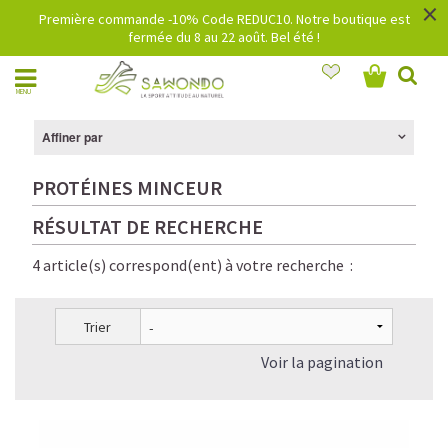
×
Première commande -10% Code REDUC10. Notre boutique est
fermée du 8 au 22 août. Bel été !
MENU
Affiner par
PROTÉINES MINCEUR
RÉSULTAT DE RECHERCHE
4 article(s) correspond(ent) à votre recherche :
Trier
Voir la pagination