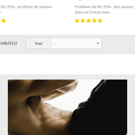
 Riz 25% - un dôme de saveurs
Protéines de Riz 25% - des saveurs
!
dans un format maxi
roduit(s)
Trier