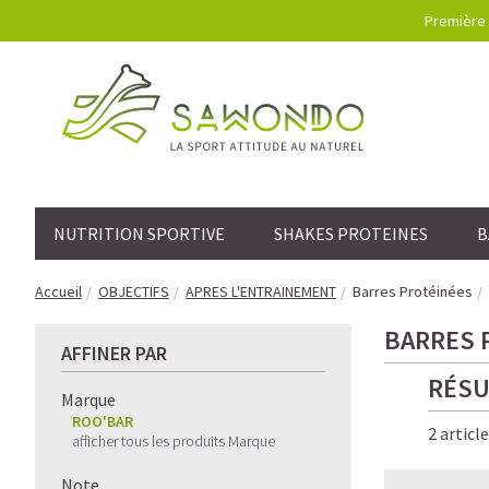
Première 
NUTRITION SPORTIVE
SHAKES PROTEINES
B
Accueil
OBJECTIFS
APRES L'ENTRAINEMENT
Barres Protéinées
BARRES 
AFFINER PAR
RÉSU
Marque
ROO'BAR
2 articl
afficher tous les produits Marque
Note