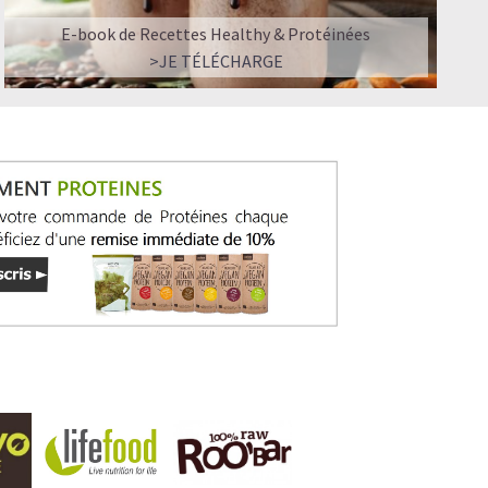
E-book de Recettes Healthy & Protéinées
>JE TÉLÉCHARGE