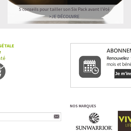
5 conseils pour tailler son Six Pack avant l'été
>JE DÉCOUVRE
GÉTALE
e
nté
NOS MARQUES