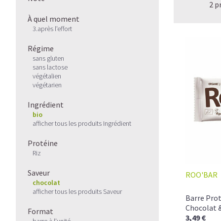
2 p
À quel moment
3.après l'effort
Régime
sans gluten
sans lactose
végétalien
végétarien
Ingrédient
bio
afficher tous les produits Ingrédient
Protéine
Riz
Saveur
ROO'BAR
chocolat
afficher tous les produits Saveur
Barre Pro
Chocolat &
Format
3,49 €
barre à l'unité