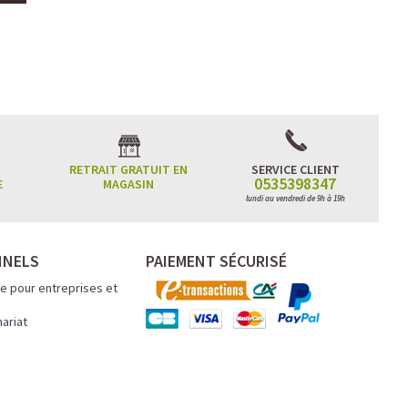
RETRAIT GRATUIT EN
SERVICE CLIENT
0535398347
E
MAGASIN
lundi au vendredi de 9h à 19h
NNELS
PAIEMENT SÉCURISÉ
e pour entreprises et
nariat