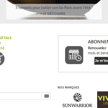
5 conseils pour tailler son Six Pack avant l'été
>JE DÉCOUVRE
GÉTALE
e
nté
NOS MARQUES