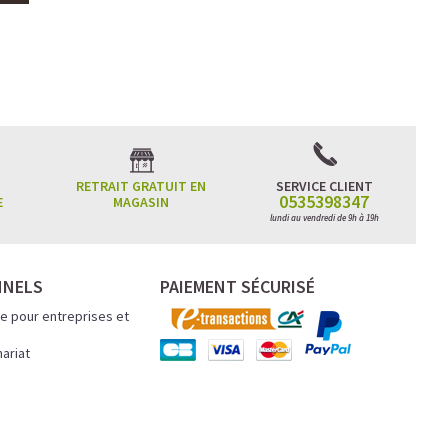
RETRAIT GRATUIT EN
SERVICE CLIENT
0535398347
E
MAGASIN
lundi au vendredi de 9h à 19h
NNELS
PAIEMENT SÉCURISÉ
e pour entreprises et
nariat