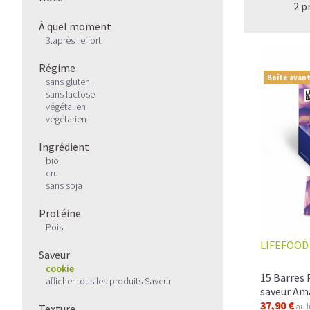
2 p
À quel moment
3.après l'effort
Régime
Boîte avant
sans gluten
sans lactose
végétalien
végétarien
Ingrédient
bio
cru
sans soja
Protéine
Pois
LIFEFOOD
Saveur
cookie
15 Barres 
afficher tous les produits Saveur
saveur Am
37,90 €
au l
Texture