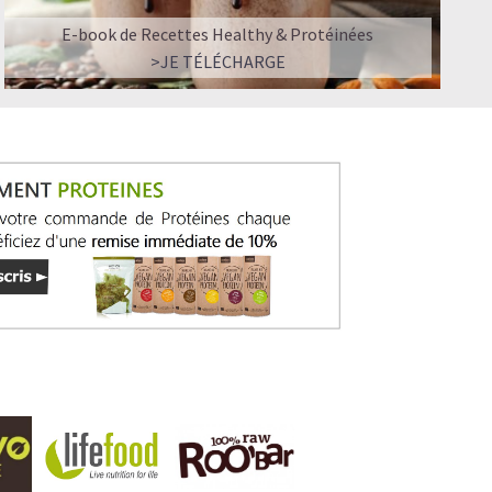
E-book de Recettes Healthy & Protéinées
>JE TÉLÉCHARGE