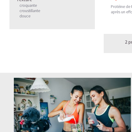
croquante
Protéine de P
croustillante
après un effo
douce
2 p