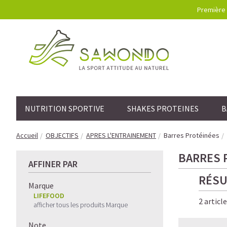
Première 
NUTRITION SPORTIVE
SHAKES PROTEINES
B
Accueil
OBJECTIFS
APRES L'ENTRAINEMENT
Barres Protéinées
BARRES 
AFFINER PAR
RÉSU
Marque
LIFEFOOD
2 articl
afficher tous les produits Marque
Note