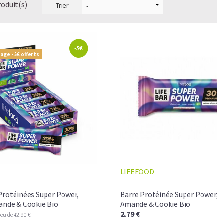
roduit(s)
Trier
-5€
age - 5€ offerts
LIFEFOOD
Protéinées Super Power,
Barre Protéinée Super Power,
ande & Cookie Bio
Amande & Cookie Bio
2,79 €
ieu de
42,90 €