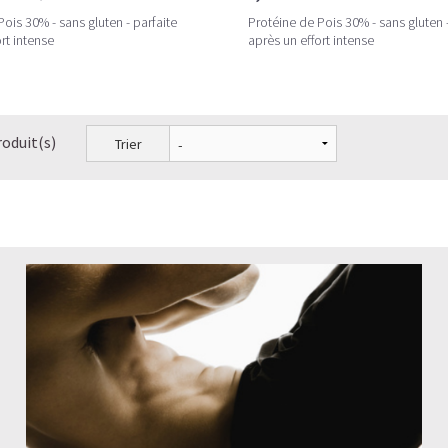
ois 30% - sans gluten - parfaite
Protéine de Pois 30% - sans gluten -
rt intense
après un effort intense
roduit(s)
Trier