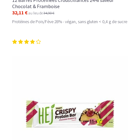
12 Barres Protéinées Croustillantes 24% saveur
Chocolat & Framboise
32,11 €
au lieu de
34,90 €
Protéines de Pois/Fève 28% - végan, sans gluten < 0,4 g de sucre