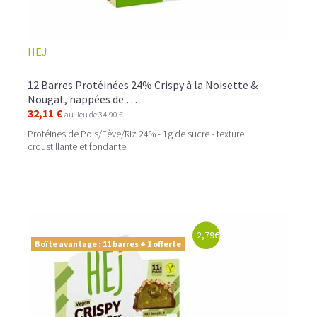
HEJ
12 Barres Protéinées 24% Crispy à la Noisette &
Nougat, nappées de …
32,11 €
au lieu de
34,90 €
Protéines de Pois/Fève/Riz 24% - 1g de sucre - texture
croustillante et fondante
-2,79€
Boîte avantage : 11 barres + 1 offerte