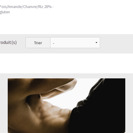
 Pois/Amande/Chanvre/Riz 28% -
gluten
roduit(s)
Trier