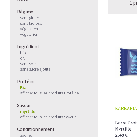
1 p
Régime
sans gluten
sans lactose
végétalien
végétarien
Ingrédient
bio
cru
sans soja
sans sucre ajouté
Protéine
Riz
afficher tous les produits Protéine
Saveur
BARBARIA
myrtille
afficher tous les produits Saveur
Barre Prot
Myrtille
Conditionnement
2,49 €
sachet