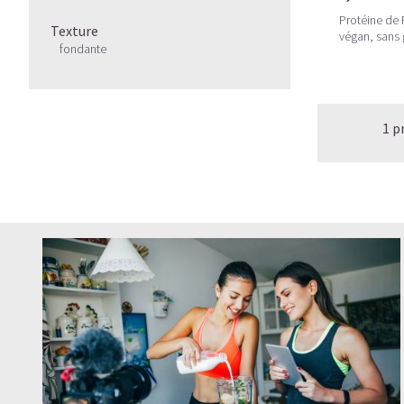
Protéine de
Texture
végan, sans 
fondante
1 p