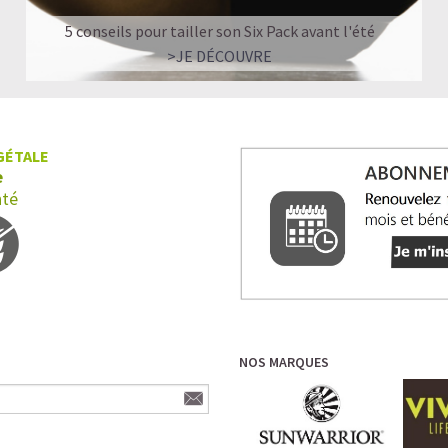
5 conseils pour tailler son Six Pack avant l'été
>JE DÉCOUVRE
GÉTALE
e
nté
NOS MARQUES