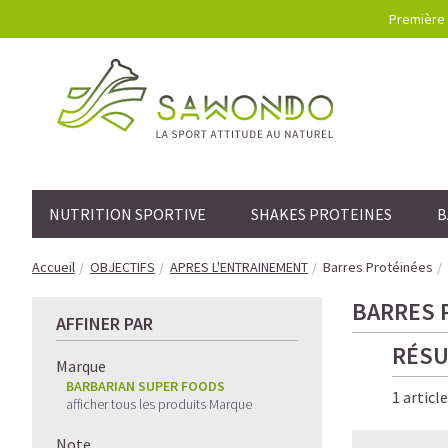
Première 
NUTRITION SPORTIVE
SHAKES PROTEINES
B
Accueil
OBJECTIFS
APRES L'ENTRAINEMENT
Barres Protéinées
BARRES 
AFFINER PAR
RÉSU
Marque
BARBARIAN SUPER FOODS
1 articl
afficher tous les produits Marque
Note