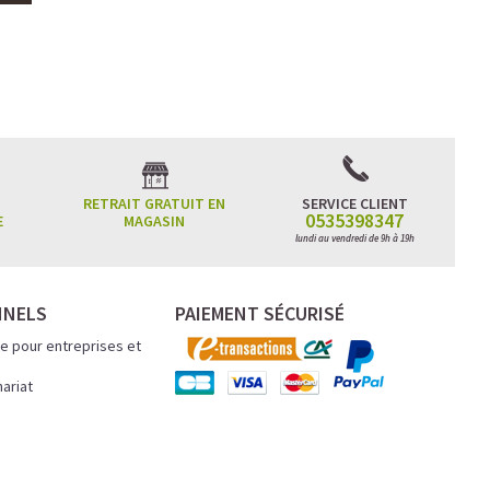
RETRAIT GRATUIT EN
SERVICE CLIENT
0535398347
E
MAGASIN
lundi au vendredi de 9h à 19h
NNELS
PAIEMENT SÉCURISÉ
e pour entreprises et
nariat