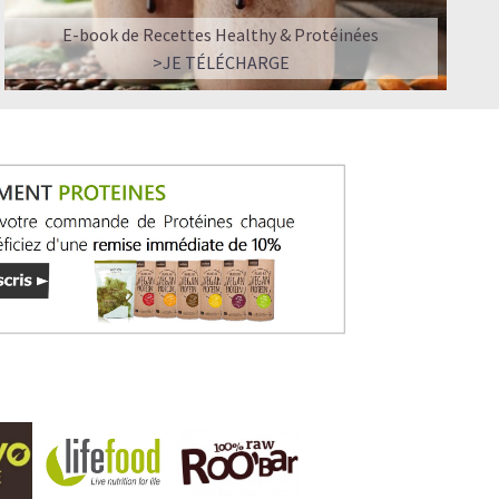
E-book de Recettes Healthy & Protéinées
>JE TÉLÉCHARGE