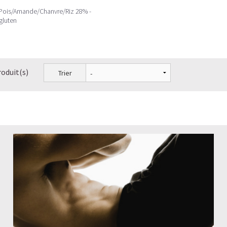
 Pois/Amande/Chanvre/Riz 28% -
gluten
roduit(s)
Trier