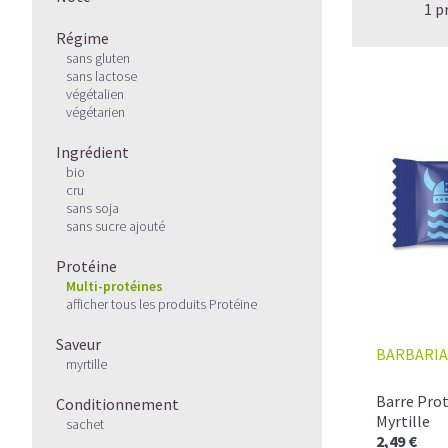
1 p
Régime
sans gluten
sans lactose
végétalien
végétarien
Ingrédient
bio
cru
sans soja
sans sucre ajouté
Protéine
Multi-protéines
afficher tous les produits Protéine
Saveur
BARBARIA
myrtille
Barre Prot
Conditionnement
Myrtille
sachet
2,49 €