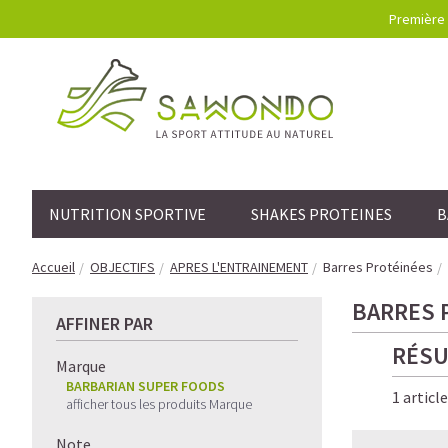
Première 
NUTRITION SPORTIVE
SHAKES PROTEINES
B
Accueil
OBJECTIFS
APRES L'ENTRAINEMENT
Barres Protéinées
BARRES 
AFFINER PAR
RÉSU
Marque
BARBARIAN SUPER FOODS
1 articl
afficher tous les produits Marque
Note