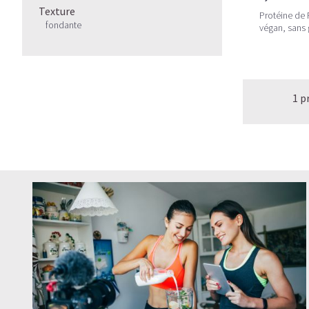
Texture
Protéine de
fondante
végan, sans 
1 p