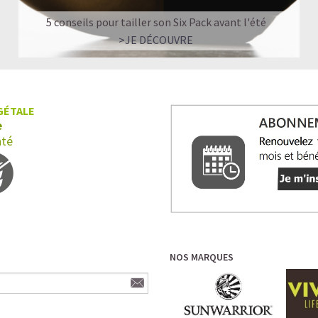
5 conseils pour tailler son Six Pack avant l'été
>JE DÉCOUVRE
GÉTALE
e
nté
NOS MARQUES