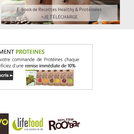
E-book de Recettes Healthy & Protéinées
>JE TÉLÉCHARGE