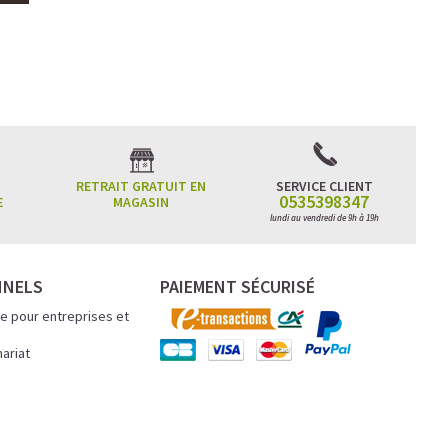
RETRAIT GRATUIT EN
SERVICE CLIENT
0535398347
E
MAGASIN
lundi au vendredi de 9h à 19h
NNELS
PAIEMENT SÉCURISÉ
e pour entreprises et
nariat