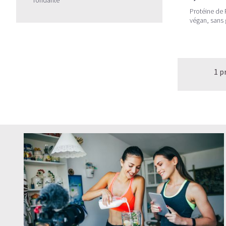
Protéine de
végan, sans 
1 p