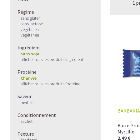
1 p
Régime
sans gluten
sans lactose
végétalien
végétarien
Ingrédient
sans soja
afficher tous les produits Ingrédient
Protéine
Chanvre
afficher tous les produits Protéine
Saveur
myrtille
BARBARIA
Conditionnement
sachet
Barre Prot
Myrtille
Texture
2,49 €
fondante