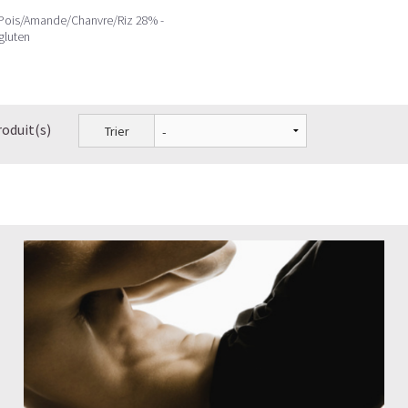
 Pois/Amande/Chanvre/Riz 28% -
gluten
roduit(s)
Trier