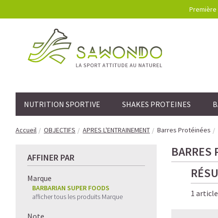
Première 
NUTRITION SPORTIVE
SHAKES PROTEINES
B
Accueil
OBJECTIFS
APRES L'ENTRAINEMENT
Barres Protéinées
BARRES 
AFFINER PAR
RÉSU
Marque
BARBARIAN SUPER FOODS
1 articl
afficher tous les produits Marque
Note