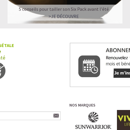
5 conseils pour tailler son Six Pack avant l'été
>JE DÉCOUVRE
GÉTALE
e
nté
NOS MARQUES