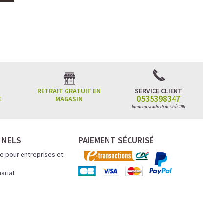
RETRAIT GRATUIT EN
SERVICE CLIENT
0535398347
E
MAGASIN
lundi au vendredi de 9h à 19h
NNELS
PAIEMENT SÉCURISÉ
e pour entreprises et
nariat