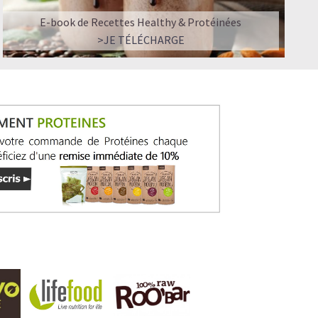
E-book de Recettes Healthy & Protéinées
>JE TÉLÉCHARGE