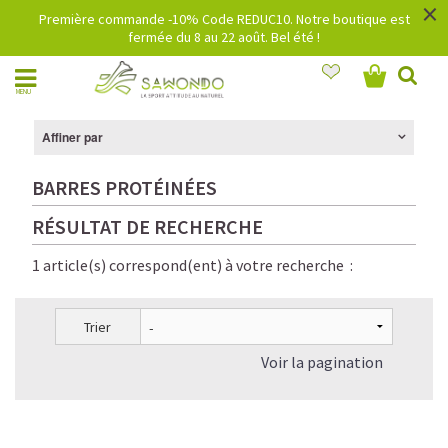
×
Première commande -10% Code REDUC10. Notre boutique est
fermée du 8 au 22 août. Bel été !
MENU
Affiner par
BARRES PROTÉINÉES
RÉSULTAT DE RECHERCHE
1 article(s) correspond(ent) à votre recherche :
Trier
Voir la pagination