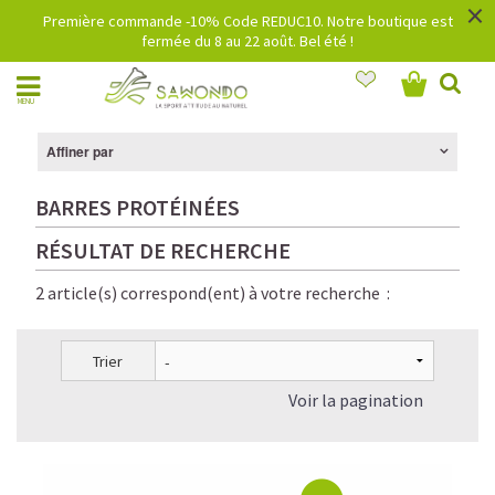
×
Première commande -10% Code REDUC10. Notre boutique est
fermée du 8 au 22 août. Bel été !
MENU
Affiner par
BARRES PROTÉINÉES
RÉSULTAT DE RECHERCHE
2 article(s) correspond(ent) à votre recherche :
Trier
Voir la pagination