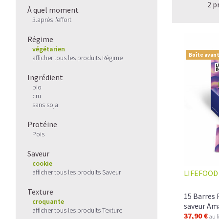
2 p
À quel moment
3.après l'effort
Régime
végétarien
Boîte avant
afficher tous les produits Régime
Ingrédient
bio
cru
sans soja
Protéine
Pois
Saveur
cookie
afficher tous les produits Saveur
LIFEFOOD
Texture
15 Barres 
croquante
saveur Am
afficher tous les produits Texture
37,90 €
au l