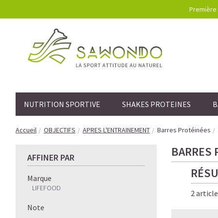
Première 
NUTRITION SPORTIVE
SHAKES PROTEINES
B
Accueil
OBJECTIFS
APRES L'ENTRAINEMENT
Barres Protéinées
BARRES 
AFFINER PAR
RÉSU
Marque
LIFEFOOD
2 articl
Note