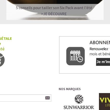
5 conseils pour tailler son Six Pack avant l'été
>JE DÉCOUVRE
GÉTALE
e
nté
NOS MARQUES