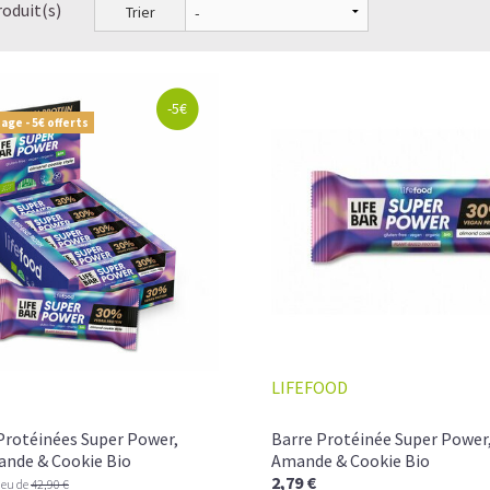
roduit(s)
Trier
-5€
age - 5€ offerts
LIFEFOOD
Protéinées Super Power,
Barre Protéinée Super Power,
ande & Cookie Bio
Amande & Cookie Bio
2,79 €
ieu de
42,90 €