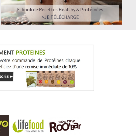
E-book de Recettes Healthy & Protéinées
>JE TÉLÉCHARGE