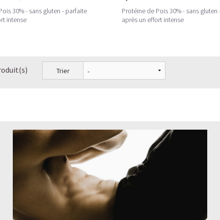
ois 30% - sans gluten - parfaite
Protéine de Pois 30% - sans gluten -
rt intense
après un effort intense
roduit(s)
Trier