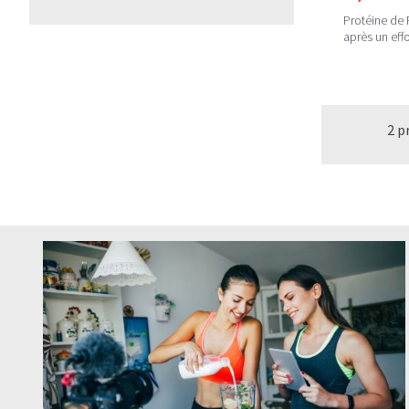
Protéine de P
après un effo
2 p