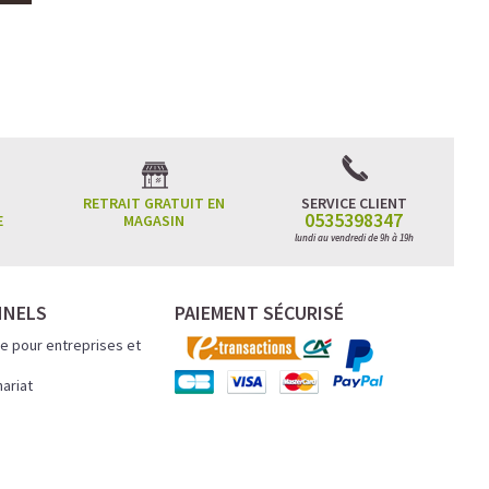
RETRAIT GRATUIT EN
SERVICE CLIENT
0535398347
E
MAGASIN
lundi au vendredi de 9h à 19h
NNELS
PAIEMENT SÉCURISÉ
e pour entreprises et
nariat