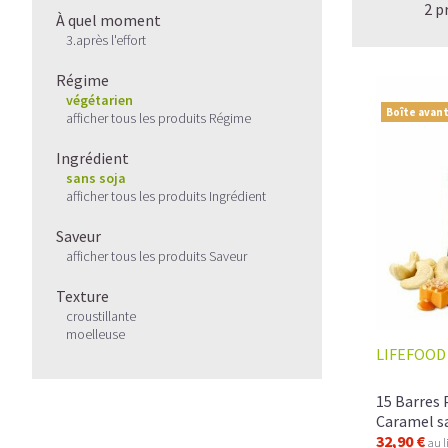
2 p
À quel moment
3.après l'effort
Régime
végétarien
Boîte avant
afficher tous les produits Régime
Ingrédient
sans soja
afficher tous les produits Ingrédient
Saveur
afficher tous les produits Saveur
Texture
croustillante
moelleuse
LIFEFOOD
15 Barres 
Caramel sa
32,90 €
au l