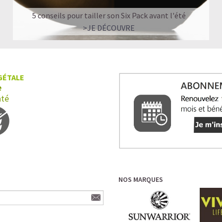
5 conseils pour tailler son Six Pack avant l'été
>JE DÉCOUVRE
GÉTALE
e
nté
NOS MARQUES