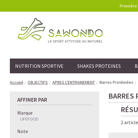
Première 
NUTRITION SPORTIVE
SHAKES PROTEINES
B
Accueil
OBJECTIFS
APRES L'ENTRAINEMENT
Barres Protéinées
BARRES 
AFFINER PAR
RÉSU
Marque
LIFEFOOD
2 articl
Note