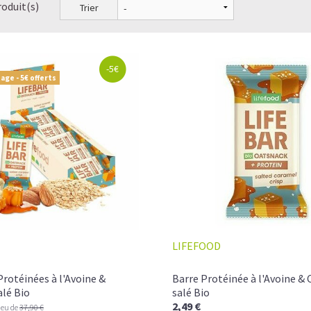
roduit(s)
Trier
-5€
age - 5€ offerts
LIFEFOOD
Protéinées à l'Avoine &
Barre Protéinée à l'Avoine &
lé Bio
salé Bio
2,49 €
ieu de
37,90 €