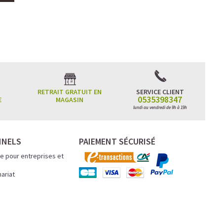
RETRAIT GRATUIT EN
SERVICE CLIENT
0535398347
E
MAGASIN
lundi au vendredi de 9h à 19h
NNELS
PAIEMENT SÉCURISÉ
e pour entreprises et
nariat