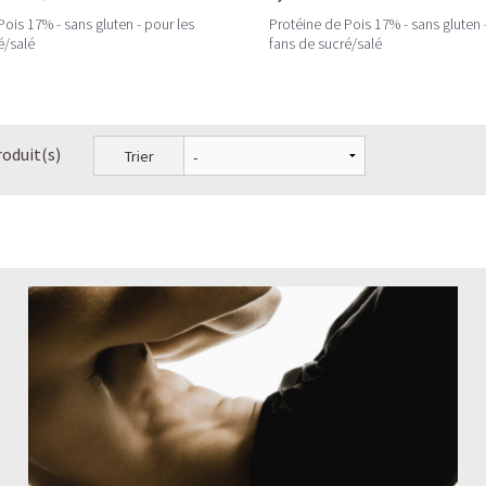
Pois 17% - sans gluten - pour les
Protéine de Pois 17% - sans gluten 
é/salé
fans de sucré/salé
roduit(s)
Trier