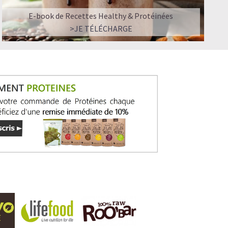
E-book de Recettes Healthy & Protéinées
>JE TÉLÉCHARGE