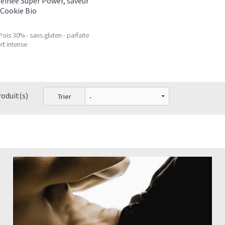
éinée Super Power, saveur
Cookie Bio
ois 30% - sans gluten - parfaite
rt intense
roduit(s)
Trier