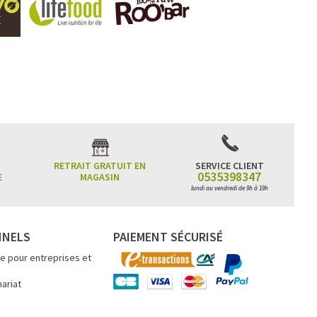
RETRAIT GRATUIT EN
SERVICE CLIENT
0535398347
E
MAGASIN
lundi au vendredi de 9h à 19h
NNELS
PAIEMENT SÉCURISÉ
e pour entreprises et
nariat