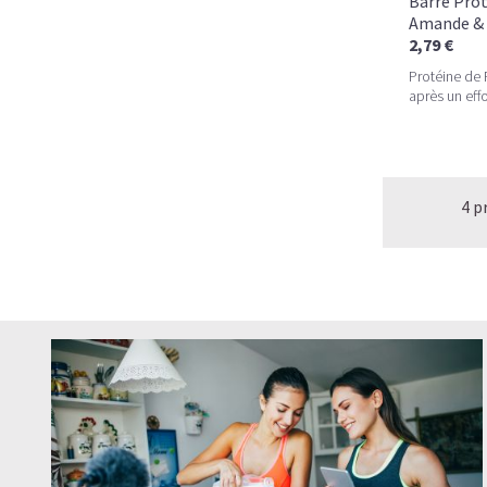
Barre Prot
Amande & 
2,79 €
Protéine de P
après un effo
4 p