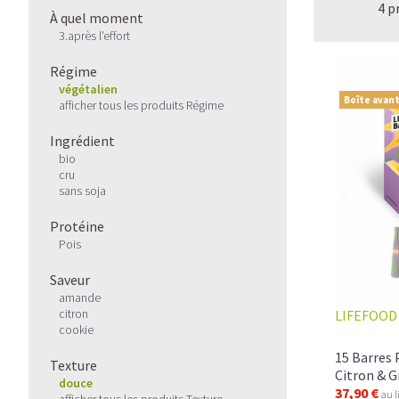
4 p
À quel moment
3.après l'effort
Régime
végétalien
Boîte avant
afficher tous les produits Régime
Ingrédient
bio
cru
sans soja
Protéine
Pois
Saveur
amande
citron
LIFEFOOD
cookie
15 Barres 
Texture
Citron & G
douce
37,90 €
au l
afficher tous les produits Texture