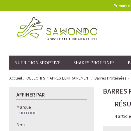
Première 
NUTRITION SPORTIVE
SHAKES PROTEINES
B
Accueil
OBJECTIFS
APRES L'ENTRAINEMENT
Barres Protéinées
BARRES 
AFFINER PAR
RÉSU
Marque
LIFEFOOD
4 articl
Note