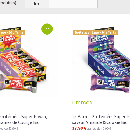
roduit(s)
Trier
-5€
age - 5€ offerts
Boîte avantage - 5€ offerts
LIFEFOOD
Protéinées Super Power,
15 Barres Protéinées Super P
raines de Courge Bio
saveur Amande & Cookie Bio
37,90 €
ieu de
42,90 €
au lieu de
42,90 €