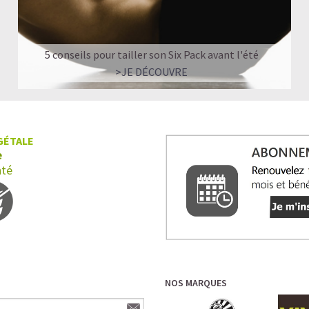
5 conseils pour tailler son Six Pack avant l'été
>JE DÉCOUVRE
GÉTALE
e
nté
NOS MARQUES