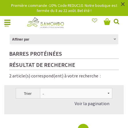
×
Première commande -10% Code REDUC10. Notre boutique est
fermée du 8 au 22 août. Bel été !
MENU
Affiner par
BARRES PROTÉINÉES
RÉSULTAT DE RECHERCHE
2 article(s) correspond(ent) à votre recherche :
Trier
Voir la pagination