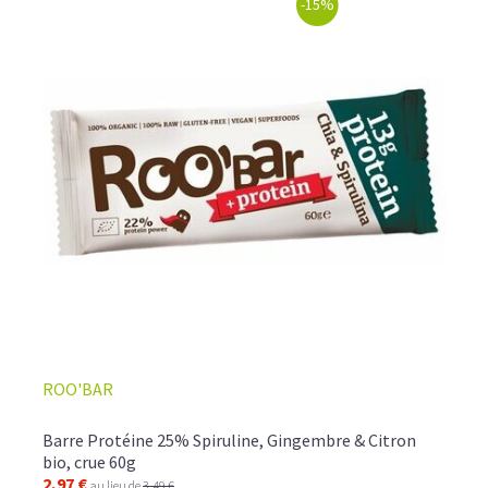
-15%
ROO'BAR
Barre Protéine 25% Spiruline, Gingembre & Citron
bio, crue 60g
2,97 €
au lieu de
3,49 €