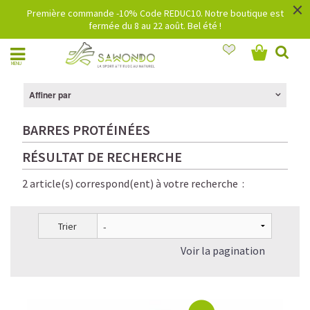
×
Première commande -10% Code REDUC10. Notre boutique est
fermée du 8 au 22 août. Bel été !
MENU
Affiner par
BARRES PROTÉINÉES
RÉSULTAT DE RECHERCHE
2 article(s) correspond(ent) à votre recherche :
Trier
Voir la pagination