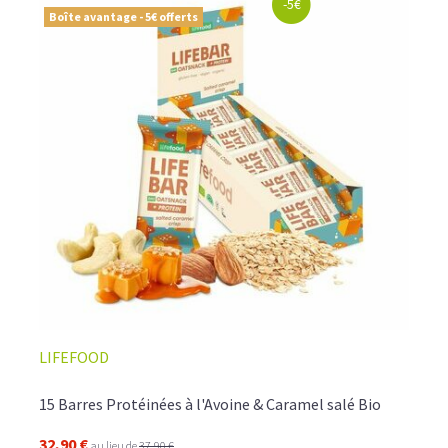
-5€
Boîte avantage - 5€ offerts
LIFEFOOD
15 Barres Protéinées à l'Avoine & Caramel salé Bio
32,90 €
au lieu de
37,90 €