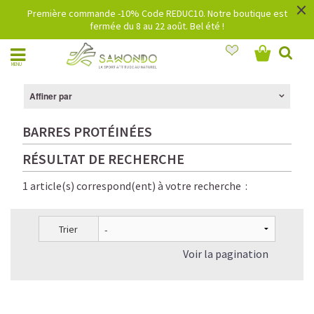
×
Première commande -10% Code REDUC10. Notre boutique est
fermée du 8 au 22 août. Bel été !
MENU
Affiner par
BARRES PROTÉINÉES
RÉSULTAT DE RECHERCHE
1 article(s) correspond(ent) à votre recherche :
Trier
Voir la pagination