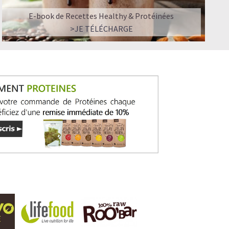
E-book de Recettes Healthy & Protéinées
>JE TÉLÉCHARGE