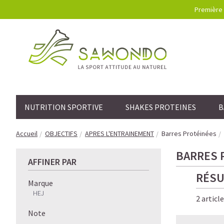
Première 
NUTRITION SPORTIVE
SHAKES PROTEINES
B
Accueil
OBJECTIFS
APRES L'ENTRAINEMENT
Barres Protéinées
BARRES 
AFFINER PAR
RÉSU
Marque
HEJ
2 articl
Note