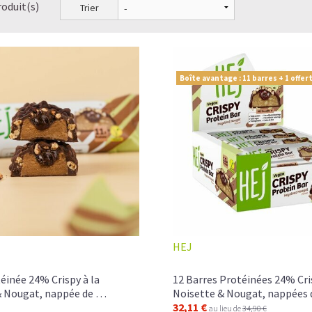
roduit(s)
Trier
Boîte avantage : 11 barres + 1 offer
HEJ
éinée 24% Crispy à la
12 Barres Protéinées 24% Cris
& Nougat, nappée de …
Noisette & Nougat, nappées
32,11 €
au lieu de
34,90 €