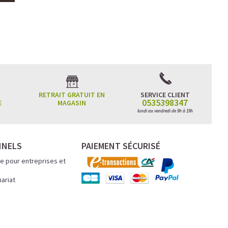
RETRAIT GRATUIT EN
SERVICE CLIENT
0535398347
E
MAGASIN
lundi au vendredi de 9h à 19h
NNELS
PAIEMENT SÉCURISÉ
e pour entreprises et
nariat