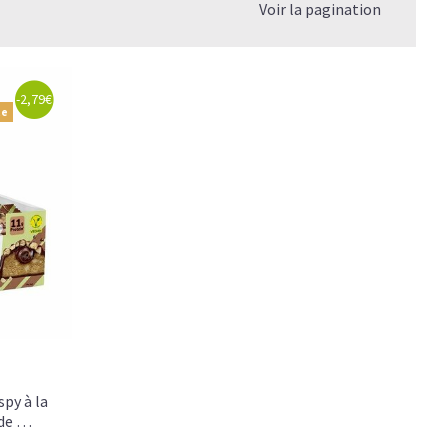
Voir la pagination
-2,79€
te
py à la
 de …