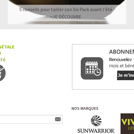
5 conseils pour tailler son Six Pack avant l'été
>JE DÉCOUVRE
GÉTALE
e
nté
NOS MARQUES