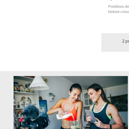
Protéines de
texture crous
2 p