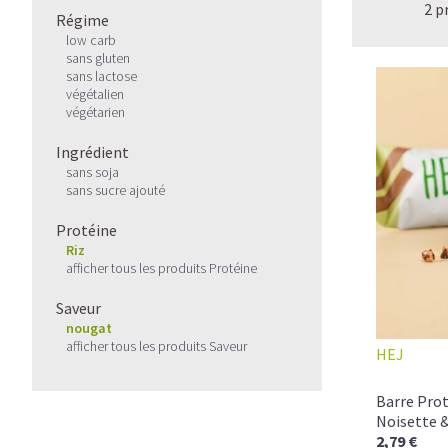
2 p
Régime
low carb
sans gluten
sans lactose
végétalien
végétarien
Ingrédient
sans soja
sans sucre ajouté
Protéine
Riz
afficher tous les produits Protéine
Saveur
nougat
afficher tous les produits Saveur
HEJ
Barre Prot
Noisette 
2,79 €