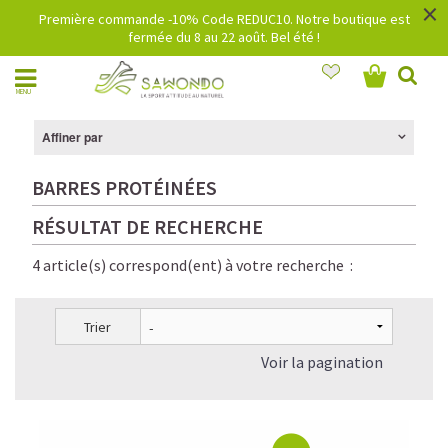
×
Première commande -10% Code REDUC10. Notre boutique est
fermée du 8 au 22 août. Bel été !
MENU
Affiner par
BARRES PROTÉINÉES
RÉSULTAT DE RECHERCHE
4 article(s) correspond(ent) à votre recherche :
Trier
Voir la pagination