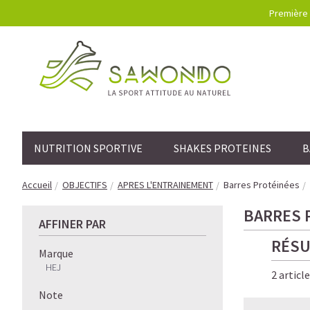
Première 
NUTRITION SPORTIVE
SHAKES PROTEINES
B
Accueil
OBJECTIFS
APRES L'ENTRAINEMENT
Barres Protéinées
BARRES 
AFFINER PAR
RÉSU
Marque
HEJ
2 articl
Note