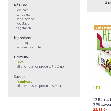
2 p
Régime
low carb
sans gluten
sans lactose
végétalien
végétarien
Boîte avant
Ingrédient
sans soja
sans sucre ajouté
Protéine
Fève
afficher tous les produits Protéine
Saveur
framboise
afficher tous les produits Saveur
HEJ
12 Barres 
24% saveu
32,11 €
au l