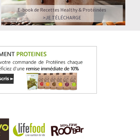
E-book de Recettes Healthy & Protéinées
>JE TÉLÉCHARGE