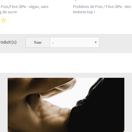
 Pois/Fève 28% - végan, sans
Protéines de Pois / Fève 28% - des 
 g de sucre
textures top !
roduit(s)
Trier