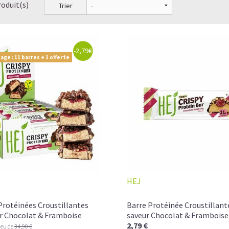
roduit(s)
Trier
-2,79€
age : 11 barres + 1 offerte
HEJ
Protéinées Croustillantes
Barre Protéinée Croustillan
r Chocolat & Framboise
saveur Chocolat & Framboise
2,79 €
ieu de
34,90 €