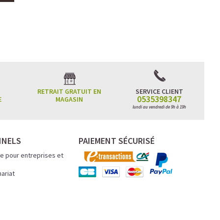
RETRAIT GRATUIT EN
SERVICE CLIENT
0535398347
E
MAGASIN
lundi au vendredi de 9h à 19h
NNELS
PAIEMENT SÉCURISÉ
e pour entreprises et
nariat