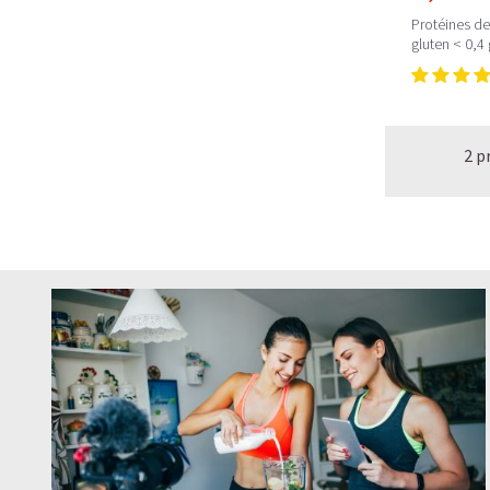
Protéines de
gluten < 0,4
2 p