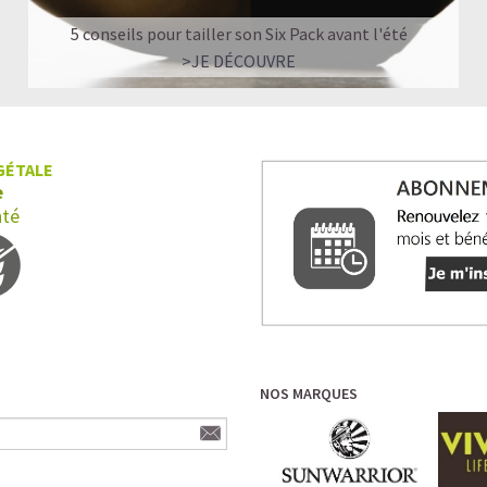
5 conseils pour tailler son Six Pack avant l'été
>JE DÉCOUVRE
GÉTALE
e
nté
NOS MARQUES