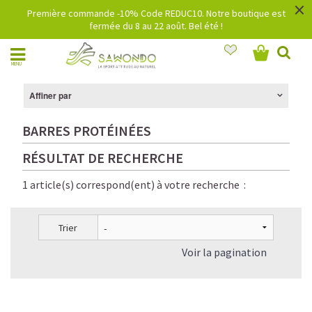
×
Première commande -10% Code REDUC10. Notre boutique est
fermée du 8 au 22 août. Bel été !
MENU
Affiner par
BARRES PROTÉINÉES
RÉSULTAT DE RECHERCHE
1 article(s) correspond(ent) à votre recherche :
Trier
Voir la pagination