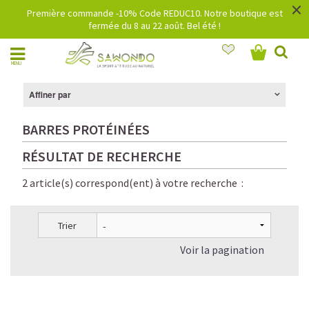
×
Première commande -10% Code REDUC10. Notre boutique est
fermée du 8 au 22 août. Bel été !
MENU
Affiner par
BARRES PROTÉINÉES
RÉSULTAT DE RECHERCHE
2 article(s) correspond(ent) à votre recherche :
Trier
Voir la pagination