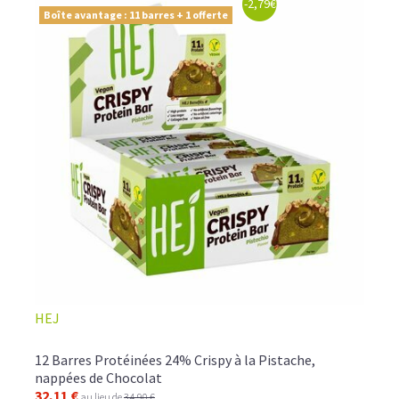
-2,79€
Boîte avantage : 11 barres + 1 offerte
HEJ
12 Barres Protéinées 24% Crispy à la Pistache,
nappées de Chocolat
32,11 €
au lieu de
34,90 €