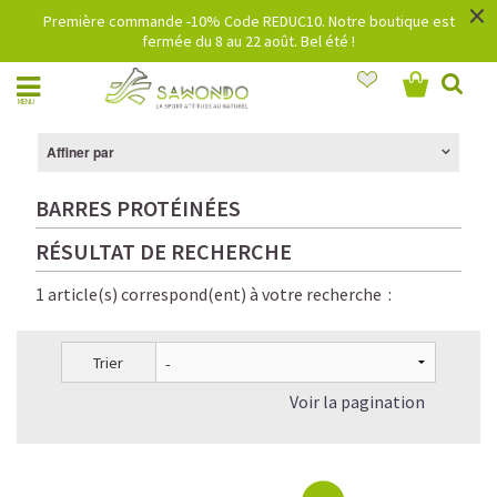
×
Première commande -10% Code REDUC10. Notre boutique est
fermée du 8 au 22 août. Bel été !
MENU
Affiner par
BARRES PROTÉINÉES
RÉSULTAT DE RECHERCHE
1 article(s) correspond(ent) à votre recherche :
Trier
Voir la pagination