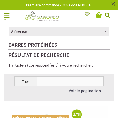
×
Première commande -10% Code REDUC10
MENU
Affiner par
BARRES PROTÉINÉES
RÉSULTAT DE RECHERCHE
1 article(s) correspond(ent) à votre recherche :
Trier
Voir la pagination
-2,79€
Boîte avantage : 11 barres + 1 offerte