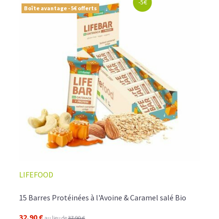
-5€
Boîte avantage - 5€ offerts
LIFEFOOD
15 Barres Protéinées à l'Avoine & Caramel salé Bio
32,90 €
au lieu de
37,90 €