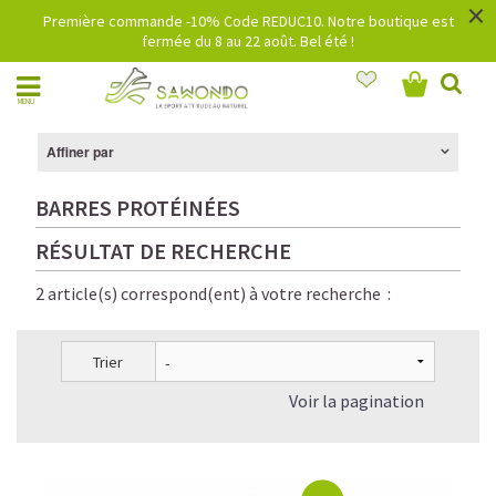
×
Première commande -10% Code REDUC10. Notre boutique est
fermée du 8 au 22 août. Bel été !
MENU
Affiner par
BARRES PROTÉINÉES
RÉSULTAT DE RECHERCHE
2 article(s) correspond(ent) à votre recherche :
Trier
Voir la pagination